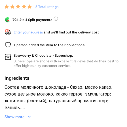
5 Total ratings
794
₽
× 4 Split payments
Enter your address
and we'll find out the delivery cost
1 person added the item to their collections
Strawberry & Chocolate - Supershop.
Supershops are shops with excellent reviews that do their best to
offer high-quality customer service.
Ingredients
Состав молочного шоколада - Сахар, масло какао,
сухое цельное молоко, какао тертое, эмульгатор:
лецитины (соевый), натуральный ароматизатор:
ваниль.
Show more