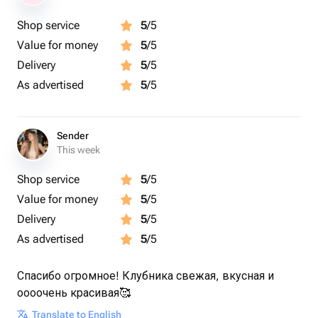
Shop service
5
/5
Value for money
5
/5
Delivery
5
/5
As advertised
5
/5
Sender
This week
Shop service
5
/5
Value for money
5
/5
Delivery
5
/5
As advertised
5
/5
Спасибо огромное! Клубника свежая, вкусная и
оооочень красивая🥰
Translate to English