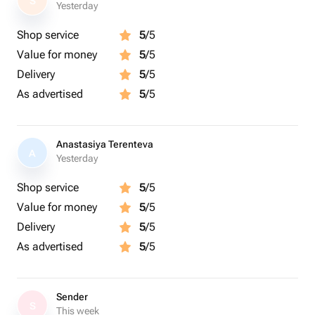
S
Yesterday
Shop service
5
/5
Value for money
5
/5
Delivery
5
/5
As advertised
5
/5
Anastasiya Terenteva
A
Yesterday
Shop service
5
/5
Value for money
5
/5
Delivery
5
/5
As advertised
5
/5
Sender
S
This week