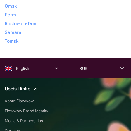
Omsk
Perm
Rostov-on-Don
Samara
Tomsk
English
RUB
Useful links
About Flowwow
Flowwow Brand Identity
Media & Partnerships
Our blog