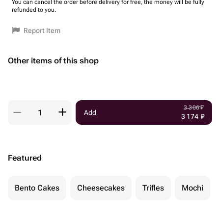
You can cancel the order before delivery for free, the money will be fully
refunded to you.
Report Item
Other items of this shop
3 306
₽
Add
3 174
₽
Featured
Bento Cakes
Cheesecakes
Trifles
Mochi