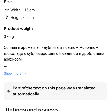
Size
Width - 15 cm
Height - 5 cm
Product weight
370 g
Сочная и ароматная клубника в нежном молочном
шоколаде с сублимированной малиной и дробленым
арахисом.
Набор клубники украшен надписью из бельгийского
Show more
шоколада "любимой жопке".
Part of the text on this page was translated
Набор клубники 12-16 шт в зависимости от размера
automatically
ягоды 🍓
Каждый набор мы упаковываем в белую эстетичную
Ratings and reviews