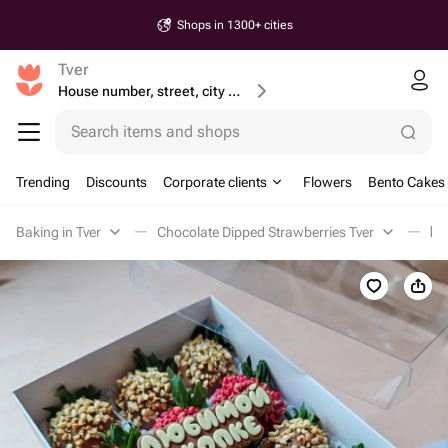
Shops in 1300+ cities
Tver
House number, street, city or postcode
Search items and shops
Trending
Discounts
Corporate clients
Flowers
Bento Cakes
Baking in Tver
Chocolate Dipped Strawberries Tver
Кл