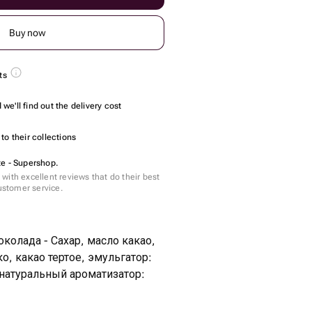
Buy now
ts
we'll find out the delivery cost
to their collections
e - Supershop.
with excellent reviews that do their best
customer service.
колада - Сахар, масло какао,
о, какао тертое, эмульгатор:
 натуральный ароматизатор: