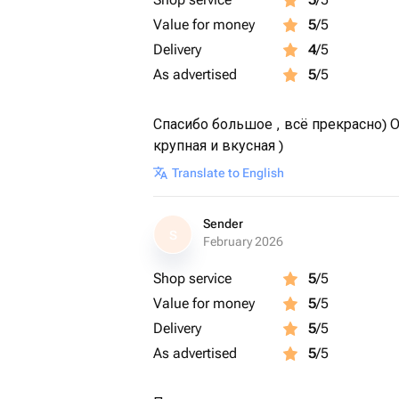
Перед употреблением подержать 15
Value for money
5
/5
температуре.
Delivery
4
/5
As advertised
5
/5
Приятного аппетита 🍓
Спасибо большое , всё прекрасно) 
крупная и вкусная )
Translate to English
Sender
S
February 2026
Shop service
5
/5
Value for money
5
/5
Delivery
5
/5
As advertised
5
/5