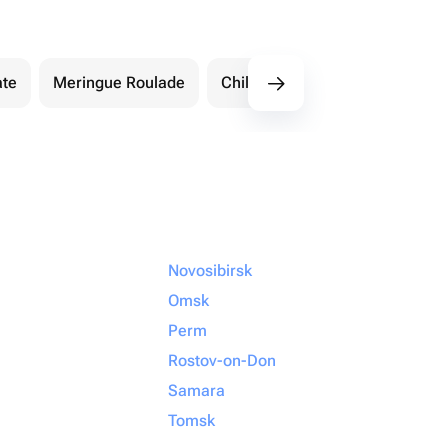
ate
Meringue Roulade
Children's Cakes
More S
Novosibirsk
Omsk
Perm
Rostov-on-Don
Samara
Tomsk