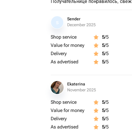
Получательнице понравилось, свежа
Sender
S
December 2025
Shop service
5
/5
Value for money
5
/5
Delivery
5
/5
As advertised
5
/5
Ekaterina
November 2025
Shop service
5
/5
Value for money
5
/5
Delivery
5
/5
As advertised
5
/5