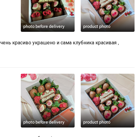
 минут при комнатной
photo before delivery
product photo
Очень красиво украшено и сама клубника красивая ,
photo before delivery
product photo