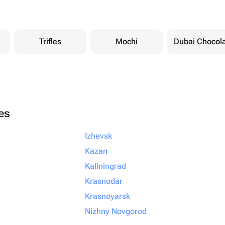
Trifles
Mochi
Dubai Chocol
ies
Izhevsk
Kazan
Kaliningrad
Krasnodar
Krasnoyarsk
Nizhny Novgorod