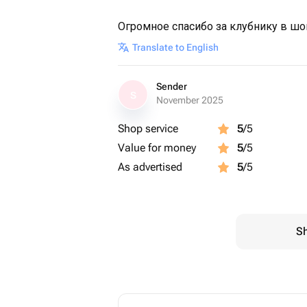
Огромное спасибо за клубнику в шо
Translate to English
Sender
S
November 2025
Shop service
5
/5
Value for money
5
/5
As advertised
5
/5
Sh