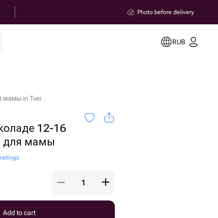
Photo before delivery
RUB
 мамы in Tver
коладе 12-16
ю для мамы
 ratings
Add to cart