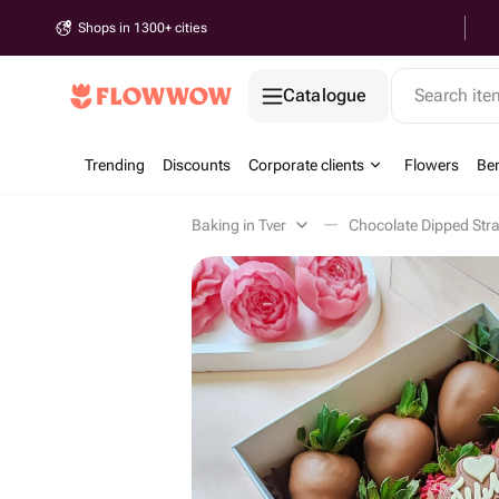
Shops in 1300+ cities
Catalogue
Search it
Trending
Discounts
Corporate clients
Flowers
Be
Baking in Tver
Chocolate Dipped Stra