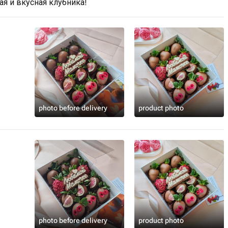
я и вкусная клубника!
photo before delivery
product photo
photo before delivery
product photo