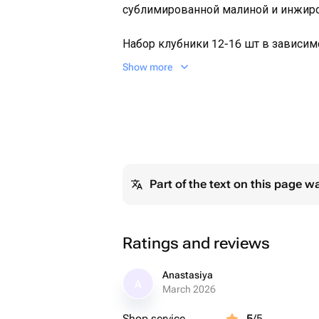
сублимированной малиной и инжир
Набор клубники 12-16 шт в зависим
Show more
Каждый набор мы упаковываем в б
прозрачной крышкой, оформляем л
карточку и отправляем в крафтовом
Набор клубники украшен надписью 
белого шоколада "любимой мамочке
мамы на день матери ❤️
Part of the text on this page w
Размер коробочки: 15×20×5 см.
Ratings and reviews
Срок годности клубники в шоколаде
употребить в первые 12 часов.
Anastasiya
A
March 2026
Рекомендуем хранить клубнику в 
Shop service
5
/5