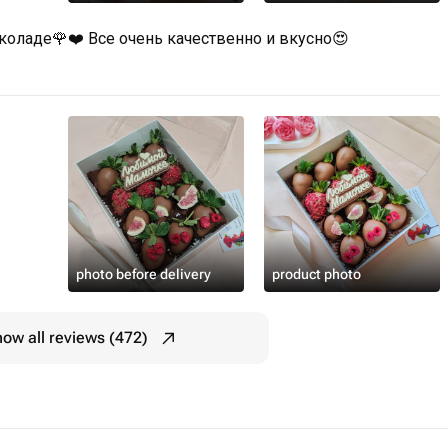
коладе🌹❤️ Все очень качественно и вкусно😍
photo before delivery
product photo
ow all reviews (472)