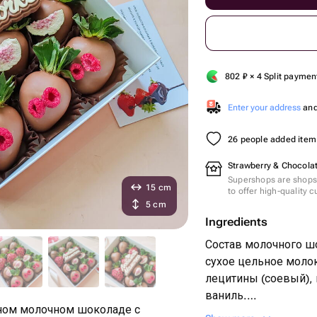
802
₽
× 4 Split paymen
Enter your address
and 
26 people added item 
Strawberry & Chocolat
Supershops are shops 
15 cm
to offer high-quality 
5 cm
Ingredients
Состав молочного шо
сухое цельное молок
лецитины (соевый),
ваниль.
жном молочном шоколаде с