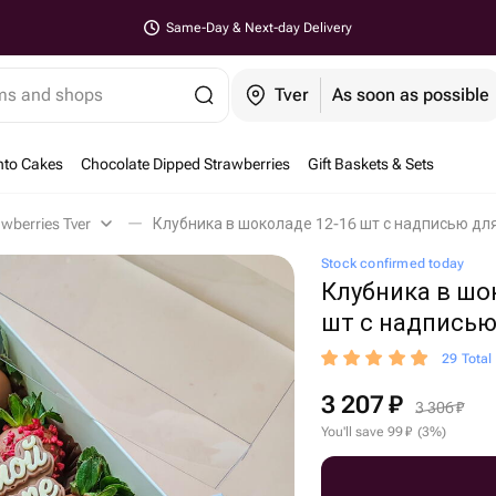
Same-Day & Next-day Delivery
ems and shops
Tver
As soon as possible
nto Cakes
Chocolate Dipped Strawberries
Gift Baskets & Sets
wberries Tver
Клубника в шоколаде 12-16 шт с надписью для
Stock confirmed today
Клубника в шо
шт с надпись
29 Total
3 207
₽
3 306
₽
You'll save
99
₽
(
3
%
)