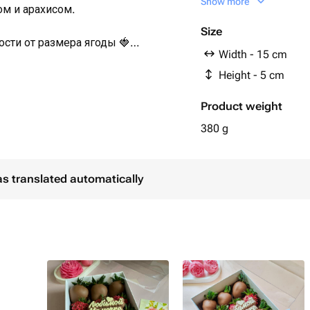
Show more
ом и арахисом.
Size
ости от размера ягоды 🍓
Width - 15 cm
Height - 5 cm
елую эстетичную коробочку с
ентой, кладём информационную
Product weight
 пакете.
380 g
из бельгийского молочного и
 ", станет вкусным подарком для
as translated automatically
 - 24 часа. Рекомендуем
шоколаде в холодильнике