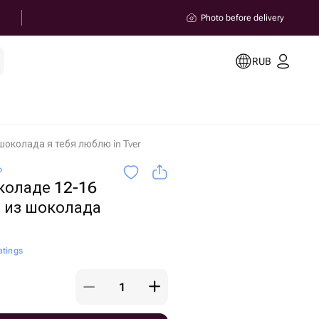
Photo before delivery
RUB
шоколада я тебя люблю in Tver
o
коладе 12-16
 из шоколада
atings