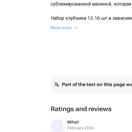
сублимированной малиной, которая
Набор клубники 12-16 шт в зависим
Show more
Набор клубники дополнен надписью 
люблю"
Каждый набор мы упаковываем в б
прозрачной крышкой, оформляем л
карточку и отправляем в крафтовом
Размер коробочки: 15×20×5 см.
Part of the text on this page w
Срок годности клубники в шоколаде
употребить в первые 12 часов.
Ratings and reviews
Рекомендуем хранить клубнику в 
Mihail
M
February 2026
Перед употреблением подержать 15