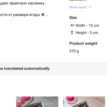
 даёт приятную кислинку.
Свежая клубника 12-
Show more
размера ягоды.
ости от размера ягоды 🍓
Сублимированная м
Size
Width - 15 cm
из бельгийского шоколада "я тебя
Height - 5 cm
елую эстетичную коробочку с
Product weight
ентой, кладём информационную
370 g
 пакете.
as translated automatically
 - 24 часа. Рекомендуем
шоколаде в холодильнике
 минут при комнатной