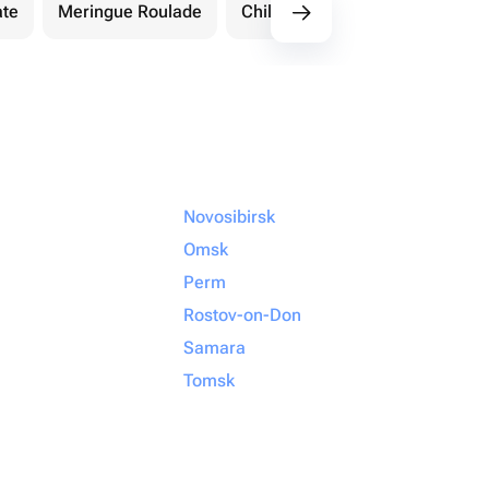
ate
Meringue Roulade
Children's Cakes
More S
Novosibirsk
Omsk
Perm
Rostov-on-Don
Samara
Tomsk