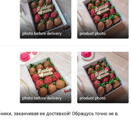
photo before delivery
product photo
photo before delivery
product photo
бники, заканчивая ее доставкой! Обращусь точно не в