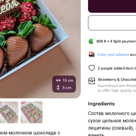
808
₽
× 4 Split paymen
Enter your address
and 
2 people added item to
Strawberry & Chocolat
15 cm
Supershops are shops 
5 cm
to offer high-quality 
Ingredients
Состав молочного шо
сухое цельное молок
лецитины (соевый),
жном молочном шоколаде с
ваниль.