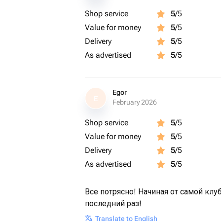
температуре.
Shop service
5
/5
Value for money
5
/5
Приятного аппетита 🍓
Delivery
5
/5
As advertised
5
/5
Egor
E
February 2026
Shop service
5
/5
Value for money
5
/5
Delivery
5
/5
As advertised
5
/5
Все потрясно! Начиная от самой клу
последний раз!
Translate to English