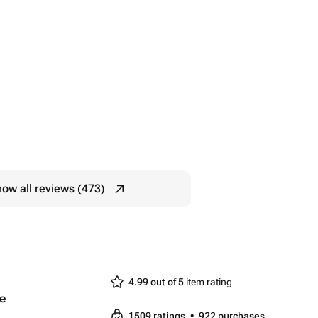
ow all reviews (473)
4.99 out of 5
item rating
e
1509
ratings
•
922
purchases