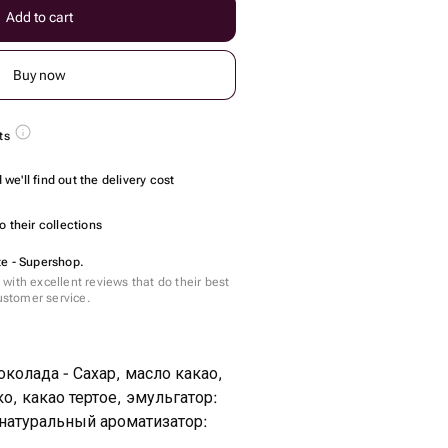
Add to cart
Buy now
ts
we'll find out the delivery cost
 their collections
e - Supershop.
with excellent reviews that do their best
customer service.
колада - Сахар, масло какао,
о, какао тертое, эмульгатор:
 натуральный ароматизатор: