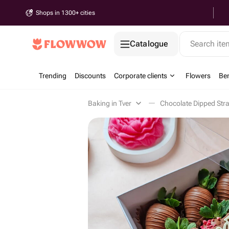
Shops in 1300+ cities
Catalogue
Search it
Trending
Discounts
Corporate clients
Flowers
Be
Baking in Tver
Chocolate Dipped Stra