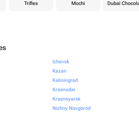
Trifles
Mochi
Dubai Chocol
ies
Izhevsk
Kazan
Kaliningrad
Krasnodar
Krasnoyarsk
Nizhny Novgorod