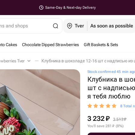
Same-Day & Next-day Delivery
ems and shops
Tver
As soon as possible
nto Cakes
Chocolate Dipped Strawberries
Gift Baskets & Sets
wberries Tver
Клубника в шоколаде 12-16 шт с надписью из 
Stock confirmed 45 min ag
Клубника в шо
шт с надписью
я тебя люблю
8 Total r
3 232
₽
3 513
₽
You'll save
281
₽
(
8
%
)