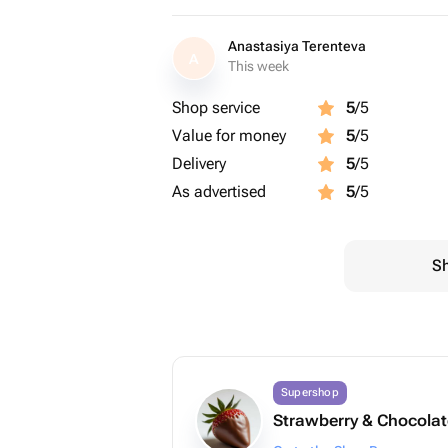
Anastasiya Terenteva
A
This week
Shop service
5
/5
Value for money
5
/5
Delivery
5
/5
As advertised
5
/5
Sh
Supershop
Strawberry & Chocolat