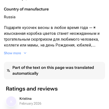
Country of manufacture
Russia
Подарите кусочек весны в любое время года —☀
изысканная коробка цветов станет неожиданным и
трогательным сюрпризом для любимого человека,
коллеги или мамы, на день Рождения, юбилей,
свадьбу и другие торжественные мероприятия.
Show more
🙌Представьте: ваш близкий открывает дверь и
видит эту нежную композицию — пышные бутоны,
Part of the text on this page was translated
тонкий аромат, безупречная упаковка. Это не просто
automatically
цветы, а эмоции, которые останутся в памяти
надолго.
Ratings and reviews
Почему стоит выбрать:
🌿цветы от проверенных поставщиков — долго стоят
Kristina
K
и не вянут;
February 2026