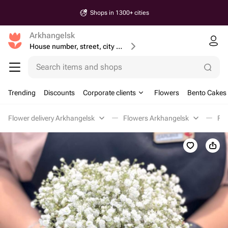
Shops in 1300+ cities
Arkhangelsk
House number, street, city or postcode
Search items and shops
Trending
Discounts
Corporate clients
Flowers
Bento Cakes
Flower delivery Arkhangelsk
Flowers Arkhangelsk
Flo