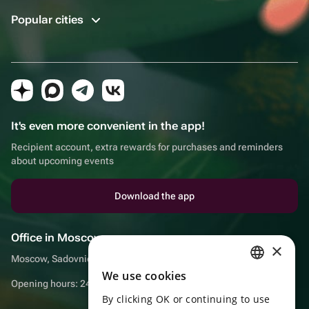
Popular cities
It's even more convenient in the app!
Recipient account, extra rewards for purchases and reminders
about upcoming events
Download the app
Office in Moscow
×
Moscow, Sadovnicheskaya embankment, 9, room 2/3
We use cookies
RUSSIAN
Opening hours: 24/7
By clicking OK or continuing to use
ENGLISH