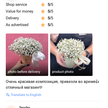
🌿аккуратная упаковка — ничего не повредится при
Shop service
5
/5
доставке;
Value for money
5
/5
🌿можно добавить открытку с персональным
сообщением.
Delivery
5
/5
⏱️Доставим точно в срок — в любой район города.
As advertised
5
/5
photo before delivery
product photo
Очень красивая композиция, привезли во время👍
отличный магазин🫶
Translate to English
Sender