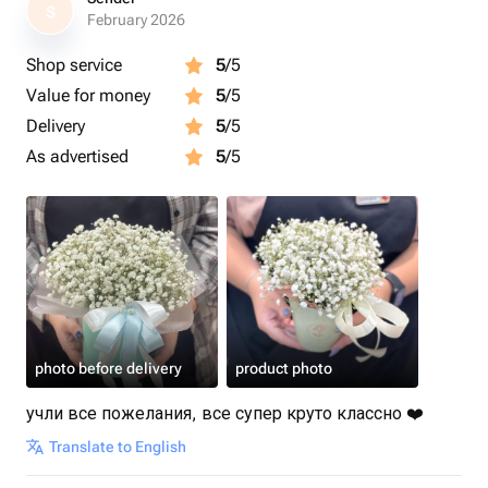
S
February 2026
Shop service
5
/5
Value for money
5
/5
Delivery
5
/5
As advertised
5
/5
photo before delivery
product photo
учли все пожелания, все супер круто классно ❤️
Translate to English