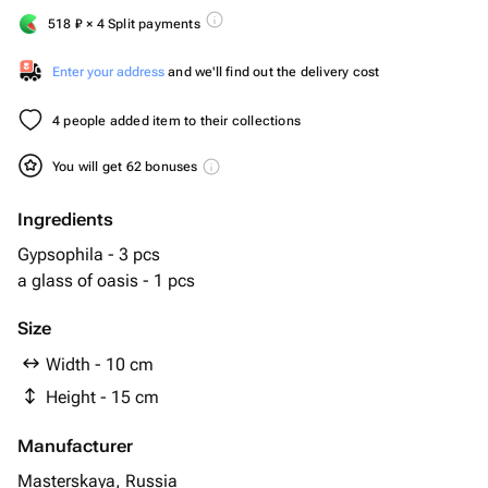
518
₽
× 4 Split payments
Enter your address
and we'll find out the delivery cost
4 people added item to their collections
You will get 62 bonuses
Ingredients
Gypsophila - 3 pcs
a glass of oasis - 1 pcs
Size
Width - 10 cm
Height - 15 cm
Manufacturer
Masterskaya, Russia