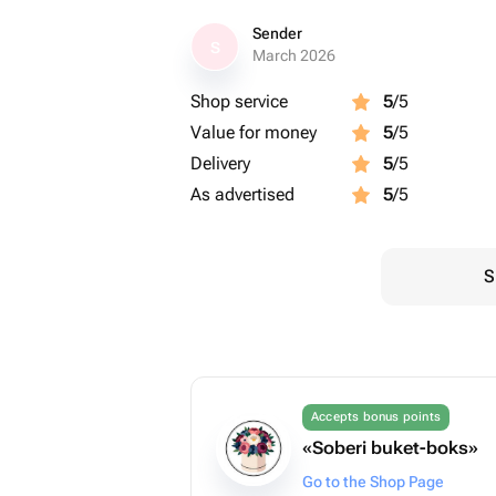
Sender
S
March 2026
Shop service
5
/5
Value for money
5
/5
Delivery
5
/5
As advertised
5
/5
S
Accepts bonus points
«Soberi buket-boks»
Go to the Shop Page