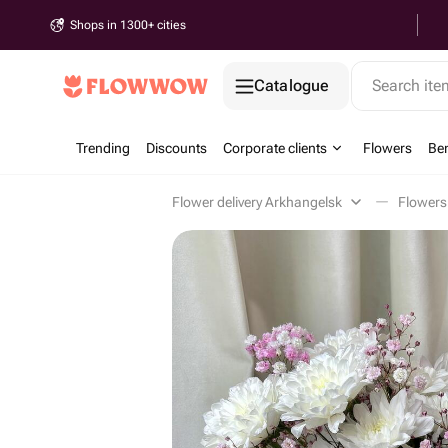
Shops in 1300+ cities
Catalogue
Search it
Trending
Discounts
Corporate clients
Flowers
Be
Flower delivery Arkhangelsk
Flowers