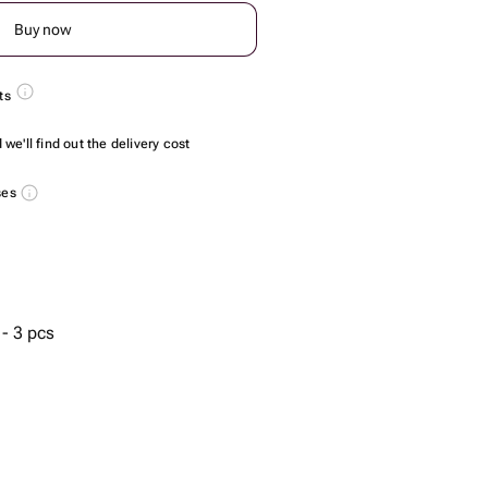
Buy now
ts
we'll find out the delivery cost
ses
- 3 pcs