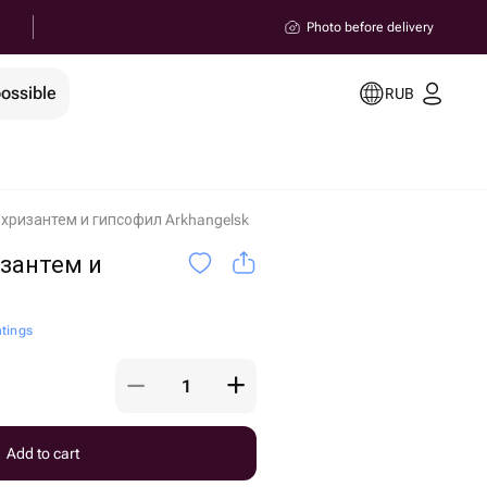
Photo before delivery
possible
RUB
 хризантем и гипсофил Arkhangelsk
изантем и
atings
Add to cart