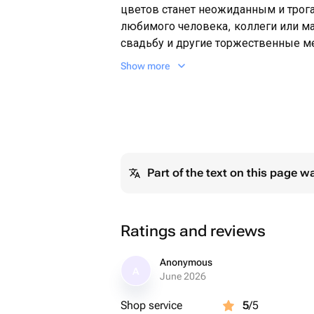
цветов станет неожиданным и тро
любимого человека, коллеги или м
свадьбу и другие торжественные м
🙌Представьте: ваш близкий открыв
Show more
композицию — пышные бутоны, тон
упаковка. Это не просто цветы, а э
надолго.
Почему стоит выбрать:
🌿цветы от проверенных поставщико
Part of the text on this page w
🌿аккуратная упаковка — ничего не
🌿можно добавить открытку с пер
⏱️Доставим точно в срок — в любой
Ratings and reviews
Anonymous
A
June 2026
Shop service
5
/5