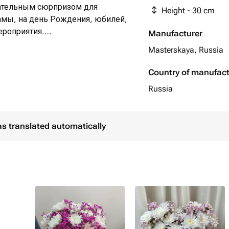
гательным сюрпризом для
Height - 30 cm
амы, на день Рождения, юбилей,
ероприятия.
Manufacturer
ает дверь и видит эту нежную
Masterskaya, Russia
кий аромат, безупречная
моции, которые останутся в памяти
Country of manufac
Russia
в — долго стоят и не вянут;
as translated automatically
 повредится при доставке;
сональным сообщением.
 район города.