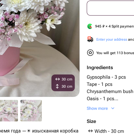
945
₽
× 4 Split paymen
Enter your address
and 
You will get 113 bonu
Ingredients
Gypsophila - 3 pcs
30 cm
Tape - 1 pcs
30 cm
Chrysanthemum bush 
Oasis - 1 pcs
Box - 1 pcs
Show more
Size
ремя года —☀ изысканная коробка
Width - 30 cm