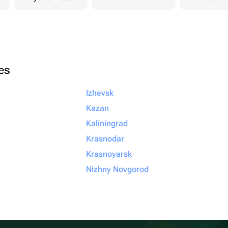
ies
Izhevsk
Kazan
Kaliningrad
Krasnodar
Krasnoyarsk
Nizhny Novgorod