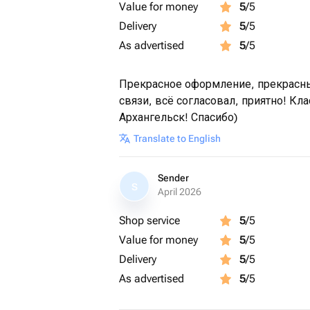
Value for money
5
/5
Delivery
5
/5
As advertised
5
/5
Прекрасное оформление, прекрасны
связи, всё согласовал, приятно! Кл
Архангельск! Спасибо)
Translate to English
Sender
S
April 2026
Shop service
5
/5
Value for money
5
/5
Delivery
5
/5
As advertised
5
/5