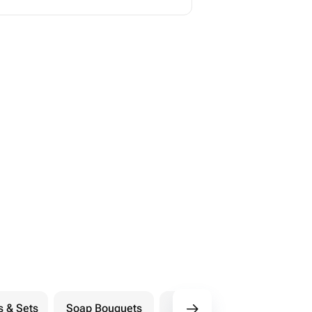
s & Sets
Soap Bouquets
Postcards
M