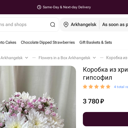
Same-Day & Next-day Delivery
ems and shops
Arkhangelsk
As soon as 
nto Cakes
Chocolate Dipped Strawberries
Gift Baskets & Sets
 Arkhangelsk
Flowers in a Box Arkhangelsk
Коробка из
Коробка из хр
гипсофил
4 total r
3 780
₽