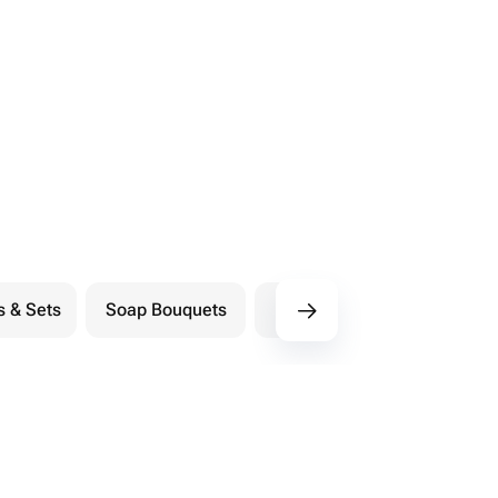
s & Sets
Soap Bouquets
Postcards
M