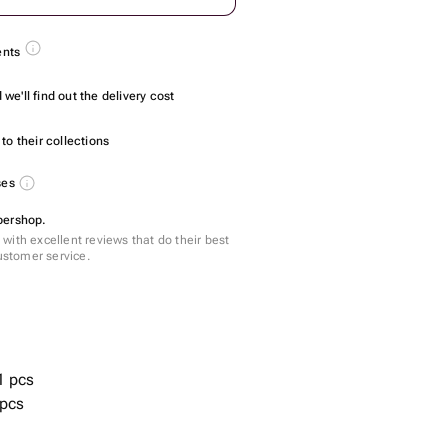
ents
we'll find out the delivery cost
to their collections
ses
pershop.
with excellent reviews that do their best
customer service.
1 pcs
 pcs