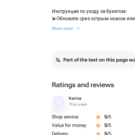
Инструкция по уходу за букетом:
💫Обновите срез острым ножом или
(читать ниже, каждый цветок свой 
Show more
💫Вода должна быть холодной.
💫Уровень воды (читать ниже, кажд
💫Каждый день меняйте воду и обно
💫Не ставьте цветы у батареи и от
Part of the text on this page w
солнечные лучи и сквозняки, на ку
прохладнее место, тем они дольше 
💫Температура не выше 15 градусов
Ratings and reviews
Цветок/срез/уровень воду:
💐Хризантема
Karina
K
This week
-удалить листья со стебля ниже уро
-косой срез
Shop service
5
/5
-вода меньше половины
Value for money
5
/5
💐Лилия
Delivery
5
/5
-косой срез