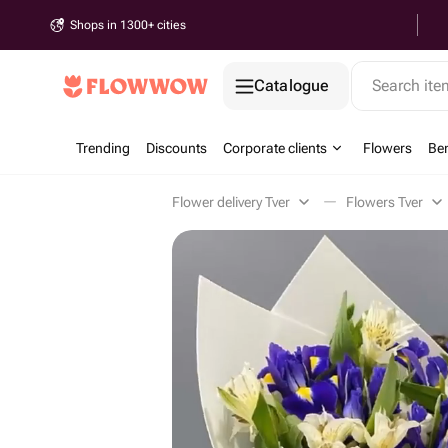
Shops in 1300+ cities
Catalogue
Search it
Trending
Discounts
Corporate clients
Flowers
Be
Flower delivery Tver
Flowers Tver