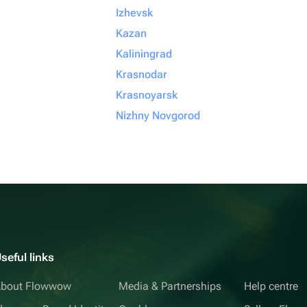
Izhevsk
Kazan
Kaliningrad
Krasnodar
Krasnoyarsk
Nizhny Novgorod
seful links
bout Flowwow
Media & Partnerships
Help centre