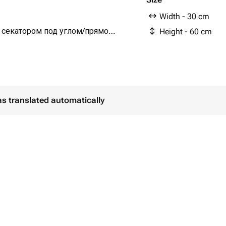
Width - 30 cm
 секатором под углом/прямо
Height - 60 cm
срез)
ый цветок свой уровень)
вляете срез.
опительных приборов, на прямые
as translated automatically
хню около фруктов. Чем
вас будут радовать!
.
вня воды