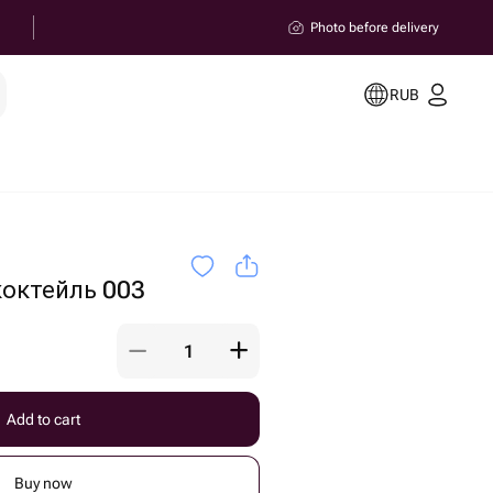
Photo before delivery
RUB
октейль 003
Add to cart
Buy now