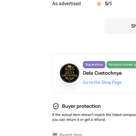
As advertised
5
/5
Sh
Supershop
Accepts bonus p
Dela Cvetochnye
Go to the Shop Page
Buyer protection
If the actual item doesn't match the listed composi
you can return it or get a refund.
Report Item