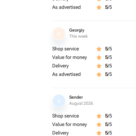
-удалить пыльник с тычинок
As advertised
5
/5
-воды больше половины
💐Гвоздика
-удалить листья со стебля ниже уро
Georgiy
G
-косой срез
This week
-воды больше половины
Shop service
5
/5
💐Ромашки
Value for money
5
/5
-косой срез
-воды больше половины
Delivery
5
/5
💐Роза/кустовая роза
As advertised
5
/5
-косой срез
-удалить листья, которые могут бы
-воды больше половины или целая 
Sender
💐Гербера
S
August 2026
-прямой срез
-мало воды
Shop service
5
/5
💐Эустома
Value for money
5
/5
-косой срез
Delivery
5
/5