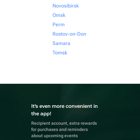
Novosibirsk
Omsk
Perm
Rostov-on-Don
Samara
Tomsk
It's even more convenient in
the app!
Recipient account, extra rewards
for purchases and reminders
about upcoming events