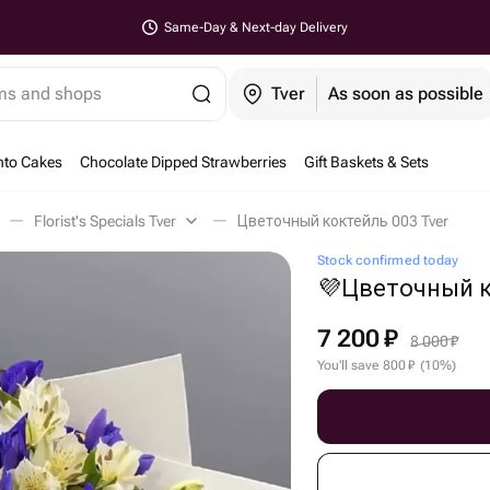
Same-Day & Next-day Delivery
ems and shops
Tver
As soon as possible
nto Cakes
Chocolate Dipped Strawberries
Gift Baskets & Sets
Florist's Specials Tver
Цветочный коктейль 003 Tver
Stock confirmed today
💜Цветочный к
7 200
₽
8 000
₽
You'll save
800
₽
(
10
%
)