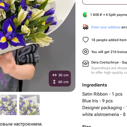
1 800
₽
× 4 Split paym
Enter your address
and 
18 people added item 
You will get 216 bonu
Dela Cvetochnye - Su
Supershops are shops 
to offer high-quality 
30 cm
60 cm
Ingredients
Satin Ribbon - 1 pcs
Blue Iris - 9 pcs
Designer packaging - 
white alstroemeria - 8
гровым настроением.
Size