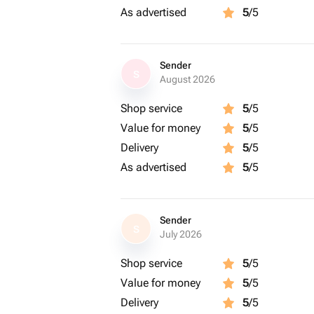
-воды меньше половины
As advertised
5
/5
💐Пион
-прямой срез
-мало воды
Sender
💐Гортензия
S
August 2026
-расщепить стебель
-очень много воды
Shop service
5
/5
💐Альстромерия
Value for money
5
/5
-косой срез
Delivery
5
/5
-вода меньше половины
As advertised
5
/5
💐Орхидея
-долить воды в Колбу, если это тре
-опрыскать цветы водой
Sender
S
July 2026
Shop service
5
/5
Value for money
5
/5
Delivery
5
/5