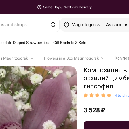
Same-Day & Next-day Delivery
ems and shops
Magnitogorsk
As soon as
colate Dipped Strawberries
Gift Baskets & Sets
rs Magnitogorsk
Flowers in a Box Magnitogorsk
Композиция в 
орхидей цимб
гипсофил
4 total r
3 528
₽