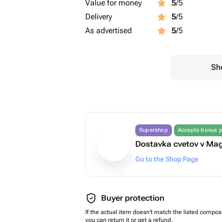
Value for money
5
/5
Delivery
5
/5
As advertised
5
/5
Sho
Supershop
Accepts bonus p
Dostavka cvetov v Ma
Go to the Shop Page
Buyer protection
If the actual item doesn't match the listed composi
you can return it or get a refund.