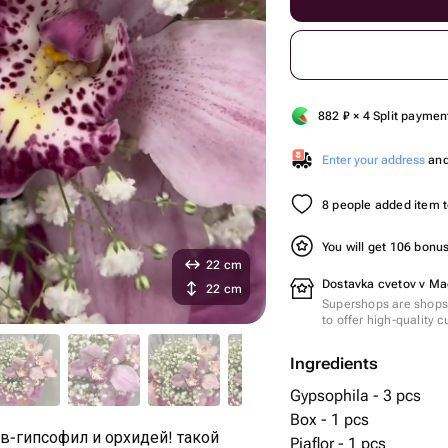
882
₽
× 4 Split paymen
Enter your address
and 
8 people added item to
You will get 106 bonu
22 cm
Dostavka cvetov v Ma
22 cm
Supershops are shops 
to offer high-quality 
Ingredients
Gypsophila - 3 pcs
Box - 1 pcs
в-гипсофил и орхидей! такой
Piaflor - 1 pcs