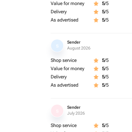
Value for money
5
/5
Delivery
5
/5
As advertised
5
/5
Sender
S
August 2026
Shop service
5
/5
Value for money
5
/5
Delivery
5
/5
As advertised
5
/5
Sender
S
July 2026
Shop service
5
/5