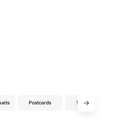
uets
Postcards
101 Roses
Bouqu