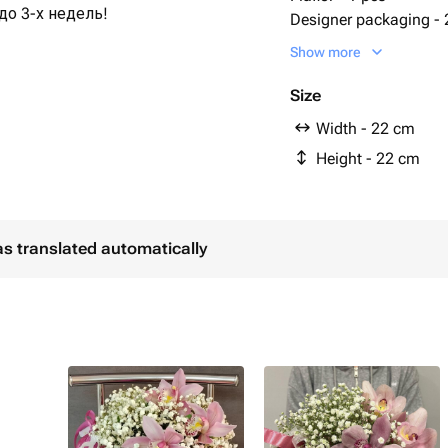
до 3-х недель!
Designer packaging - 
Cymbidium Orchid - 3
Show more
том.
Size
Width - 22 cm
Height - 22 cm
.
ов и каждый день менять вазу.
as translated automatically
нских штучек😉
й:
опительных приборов, на прямые
рохладнее место, тем они дольше
 который нужно поливать каждый