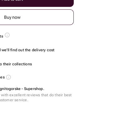
Buy now
ts
we'll find out the delivery cost
 their collections
ses
gnitogorske - Supershop.
with excellent reviews that do their best
customer service.