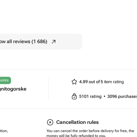
w all reviews (1 686)
oints
4.89 out of 5
item rating
gnitogorske
5101
rating
•
3096
purchase
Cancellation rules
tion,
You can cancel the order before delivery for free, the
money will be fully refunded to you.