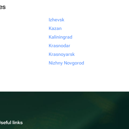
ies
Izhevsk
Kazan
Kaliningrad
Krasnodar
Krasnoyarsk
Nizhny Novgorod
seful links