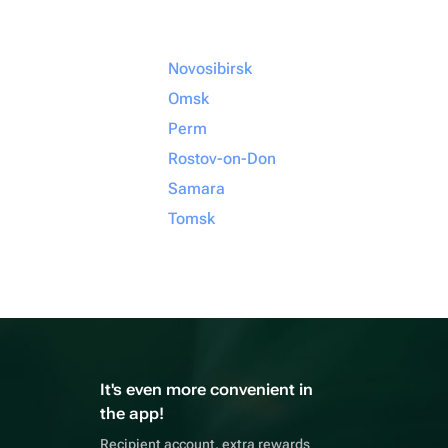
Novosibirsk
Omsk
Perm
Rostov-on-Don
Samara
Tomsk
It's even more convenient in
the app!
Recipient account, extra rewards