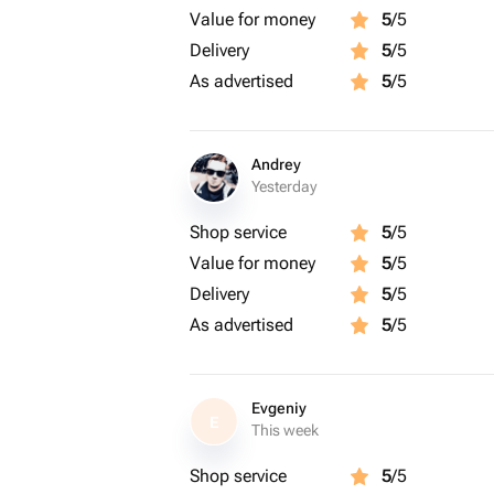
Value for money
5
/5
🌿Наши букеты и композиции подхо
Delivery
5
/5
рождение, юбилей, признание в люб
As advertised
5
/5
поднять настроение и пожелать хор
Andrey
Yesterday
Shop service
5
/5
Value for money
5
/5
Delivery
5
/5
As advertised
5
/5
Evgeniy
E
This week
Shop service
5
/5