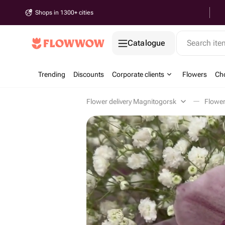
Shops in 1300+ cities
Catalogue
Search it
Trending
Discounts
Corporate clients
Flowers
Cho
Flower delivery Magnitogorsk
Flowe