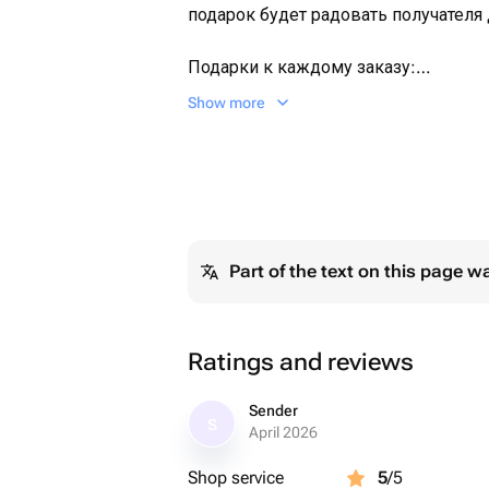
подарок будет радовать получателя 
Подарки к каждому заказу:
-Бесплатная открытка с вашим текс
Show more
Плюсы дарить цветы в коробках:
🌿Удобна для транспортировки.
🌿 Не нужно искать вазу для цветов
🌿 Не нужно обновлять срез у цвет
Part of the text on this page w
🌿Коробка останется для всяких же
Инструкция по уходу за композицие
🌿Не ставить цветы у батареи и от
Ratings and reviews
солнечные лучи и сквозняки. Чем п
будут радовать.
Sender
S
🌿Цветы находятся в спец.составе
April 2026
день водой.
Shop service
5
/5