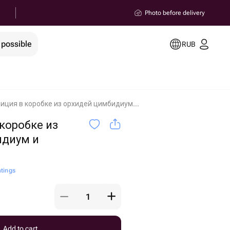
Photo before delivery
 possible
RUB
Композиция в коробке из орхидей цимбидиум и гипсофил Magnitogorsk
коробке из
идиум и
atings
Add to cart