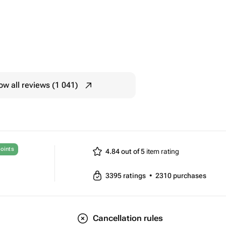
w all reviews (1 041)
oints
4.84 out of 5
item rating
3395
ratings
•
2310
purchases
Cancellation rules