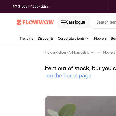
Shops in 1300+ cities
Catalogue
Search it
Trending
Discounts
Corporate clients
Flowers
Be
Flower delivery Arkhangelsk
Flowers
Item out of stock, but you
on the home page