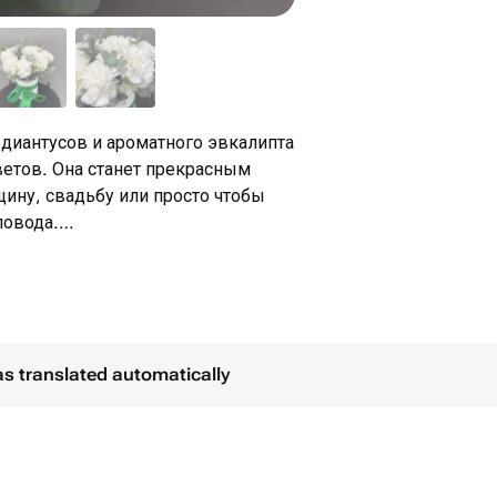
диантусов и ароматного эвкалипта
ветов. Она станет прекрасным
ину, свадьбу или просто чтобы
повода.
ся в соответствии с сезоном,
казчика. Если нужно дополнить
ожно рассмотреть варианты, такие
as translated automatically
крытки или воздушные шары.
открытка с вашим пожеланием. Так