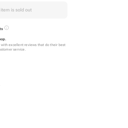
 item is sold out
ts
hop.
with excellent reviews that do their best
customer service.
s