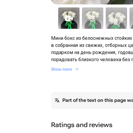
Мини бокс из белоснежных стойких 
в собранная из свежих, отборных ц
подарком на день рождения, годовщ
порадовать близкого человека без 
Show more
💐 Что внутри:
Каждый букет уникален и подбирает
наличием цветов и пожеланиями за
букет чем-то еще, кроме цветов, м
Part of the text on this page w
как сладости, мягкие игрушки, от
🎁 Оформление:
Стильная упаковка, лента в тон и 
Ratings and reviews
же набор ухода за цветами.