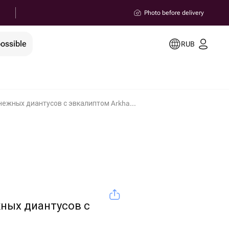
Photo before delivery
possible
RUB
Мини бокс нежных диантусов с эвкалиптом Arkhangelsk
ных диантусов с