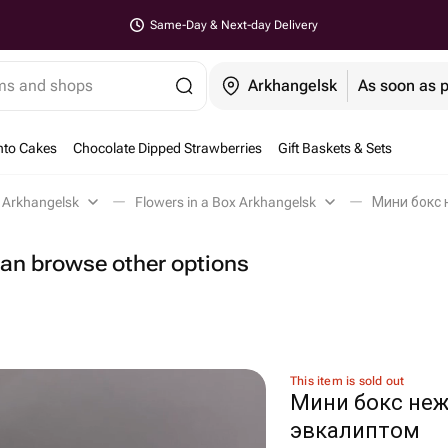
Same-Day & Next-day Delivery
ems and shops
Arkhangelsk
As soon as 
nto Cakes
Chocolate Dipped Strawberries
Gift Baskets & Sets
 Arkhangelsk
Flowers in a Box Arkhangelsk
 can browse other options
This item is sold out
Мини бокс неж
эвкалиптом