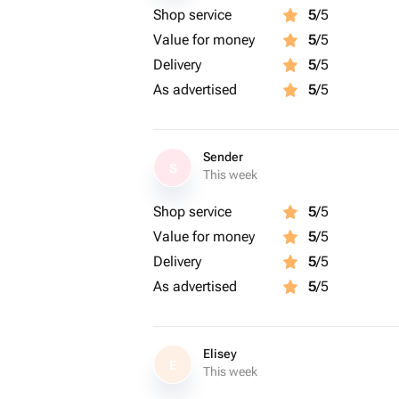
Shop service
5
/5
Value for money
5
/5
Delivery
5
/5
As advertised
5
/5
Sender
S
This week
Shop service
5
/5
Value for money
5
/5
Delivery
5
/5
As advertised
5
/5
Elisey
E
This week