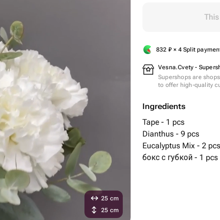
This
832
₽
× 4 Split paymen
Vesna.Cvety - Supers
Supershops are shops 
to offer high-quality 
Ingredients
Tape - 1 pcs
Dianthus - 9 pcs
Eucalyptus Mix - 2 pc
бокс с губкой - 1 pcs
25 cm
25 cm