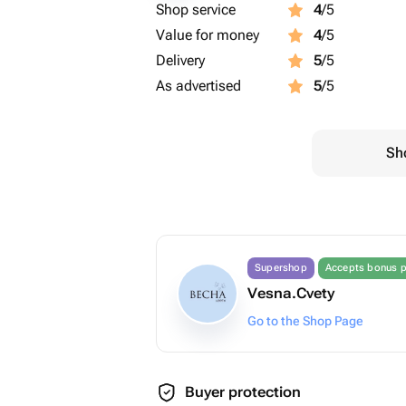
Shop service
4
/5
Value for money
4
/5
Delivery
5
/5
As advertised
5
/5
Sho
Supershop
Accepts bonus p
Vesna.Cvety
Go to the Shop Page
Buyer protection