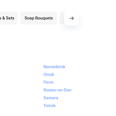
s & Sets
Soap Bouquets
Postcards
M
Novosibirsk
Omsk
Perm
Rostov-on-Don
Samara
Tomsk