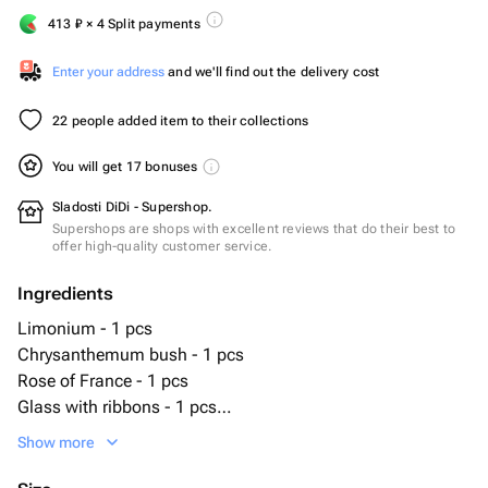
413
₽
× 4 Split payments
Enter your address
and we'll find out the delivery cost
22 people added item to their collections
You will get 17 bonuses
Sladosti DiDi - Supershop.
Supershops are shops with excellent reviews that do their best to
offer high-quality customer service.
Ingredients
Limonium - 1 pcs
Chrysanthemum bush - 1 pcs
Rose of France - 1 pcs
Glass with ribbons - 1 pcs
пирожное cake to go - 1 pcs
Show more