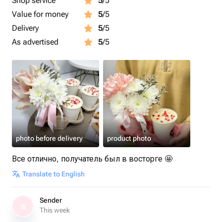
Shop service
5
/5
оазис флористический 1 шт, упаковка 1 шт.
Value for money
5
/5
Delivery
5
/5
As advertised
5
/5
photo before delivery
product photo
Все отлично, получатель был в восторге 🤩
Translate to English
Sender
S
This week