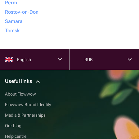
Perm
Rostov-on-Don
Samara
Tomsk
English
RUB
Useful links
About Flowwow
Flowwow Brand Identity
Media & Partnerships
Our blog
Help centre