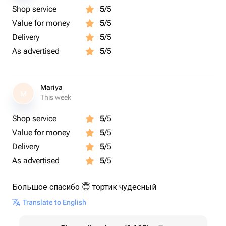
Shop service
5
/5
Value for money
5
/5
Delivery
5
/5
As advertised
5
/5
Mariya
M
This week
Shop service
5
/5
Value for money
5
/5
Delivery
5
/5
As advertised
5
/5
Большое спасибо 😇 тортик чудесный
Translate to English