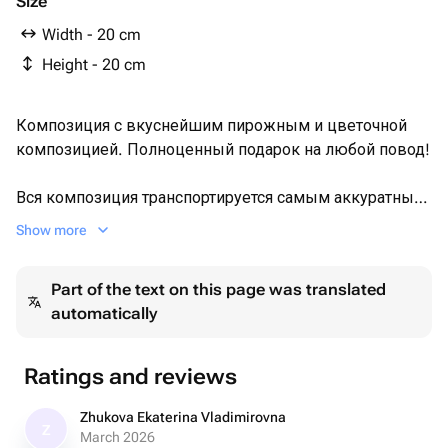
Size
Width - 20 cm
Height - 20 cm
Композиция с вкуснейшим пирожным и цветочной
композицией. Полноценный подарок на любой повод!
Вся композиция транспортируется самым аккуратным
способом в крафтовом пакете.
Show more
Состав трайфла:
Part of the text on this page was translated
automatically
Можете выбрать одну из наших начинок:
Ванильная ягода
Ratings and reviews
Состав: мука, яйца, сахар, масло сливочное, масло
Zhukova Ekaterina Vladimirovna
Z
растительное, ванилин пюре ягод на выбор (клубника/
March 2026