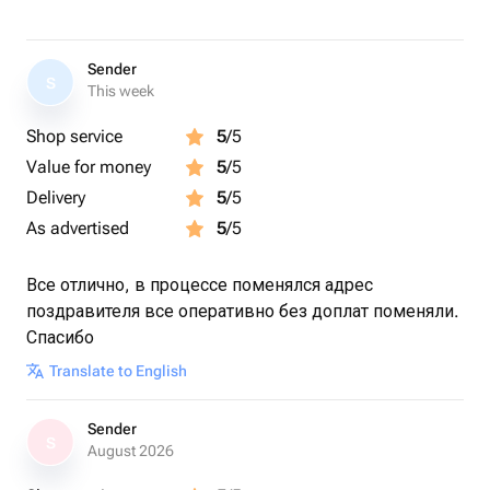
-воды больше половины или целая ваза
💐Гербера
Sender
-прямой срез
S
This week
-мало воды
💐Эустома
Shop service
5
/5
-косой срез
Value for money
5
/5
-воды меньше половины
Delivery
5
/5
💐Пион
As advertised
5
/5
-прямой срез
-мало воды
💐Гортензия
Все отлично, в процессе поменялся адрес
-расщепить стебель
поздравителя все оперативно без доплат поменяли.
-очень много воды
Спасибо
💐Альстромерия
Translate to English
-косой срез
-вода меньше половины
Sender
💐Орхидея
S
August 2026
-долить воды в Колбу, если это требуется