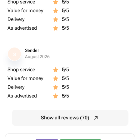
-опрыскать цветы водой
Shop service
5
/5
Value for money
5
/5
Delivery
5
/5
As advertised
5
/5
Sender
S
August 2026
Shop service
5
/5
Value for money
5
/5
Delivery
5
/5
As advertised
5
/5
Show all reviews (70)