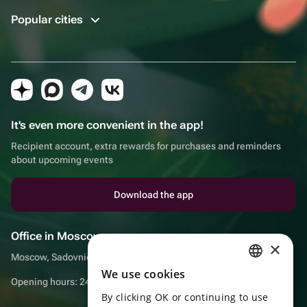
Popular cities
It's even more convenient in the app!
Recipient account, extra rewards for purchases and reminders
about upcoming events
Download the app
Office in Moscow
×
Moscow, Sadovnicheskaya embankment, 9, room 2/3
We use cookies
RUSSIAN
Opening hours: 24/7
By clicking OK or continuing to use
ENGLISH