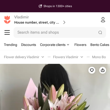
Shops in 1300+ cities
Vladimir
House number, street, city or postcode
Search items and shops
Trending
Discounts
Corporate clients
Flowers
Bento Cakes
Flower delivery Vladimir
Flowers Vladimir
Mono Bouqu