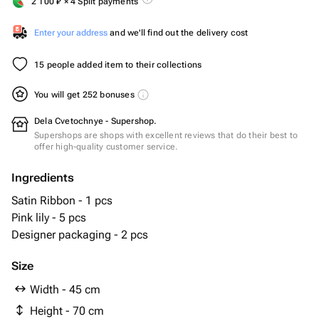
2 100
₽
× 4 Split payments
Enter your address
and we'll find out the delivery cost
15 people added item to their collections
You will get 252 bonuses
Dela Cvetochnye - Supershop.
Supershops are shops with excellent reviews that do their best to
offer high-quality customer service.
Ingredients
Satin Ribbon - 1 pcs
Pink lily - 5 pcs
Designer packaging - 2 pcs
Size
Width - 45 cm
Height - 70 cm