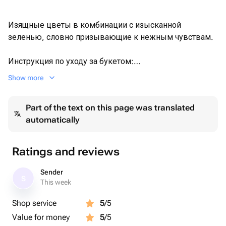
Изящные цветы в комбинации с изысканной
зеленью, словно призывающие к нежным чувствам.
Инструкция по уходу за букетом:
💫Обновите срез острым ножом или секатором под
Show more
углом/прямо (читать ниже, каждый цветок свой срез)
💫Вода должна быть холодной.
Part of the text on this page was translated
💫Уровень воды (читать ниже, каждый цветок свой
automatically
уровень)
💫Каждый день меняйте воду и обновляете срез.
💫Не ставьте цветы у батареи и отопительных
Ratings and reviews
приборов, на прямые солнечные лучи и сквозняки, на
кухню около фруктов. Чем прохладнее место, тем они
Sender
S
дольше вас будут радовать!
This week
💫Температура не выше 15 градусов.
Shop service
5
/5
Value for money
5
/5
Цветок/срез/уровень воду: