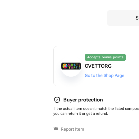
S
Accepts bonus points
CVETTORG
Go to the Shop Page
Buyer protection
If the actual item doesn't match the listed composi
you can return it or get a refund.
Report Item