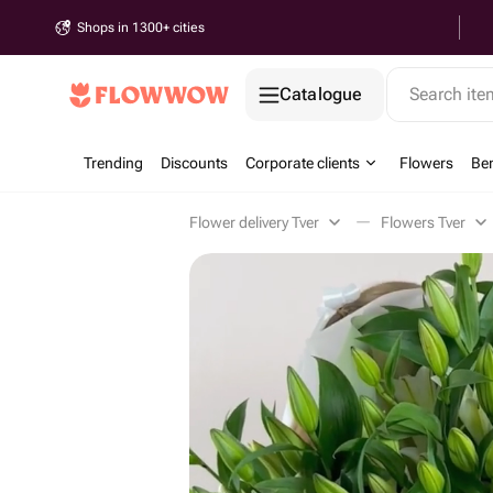
Shops in 1300+ cities
Catalogue
Search it
Trending
Discounts
Corporate clients
Flowers
Be
Flower delivery Tver
Flowers Tver