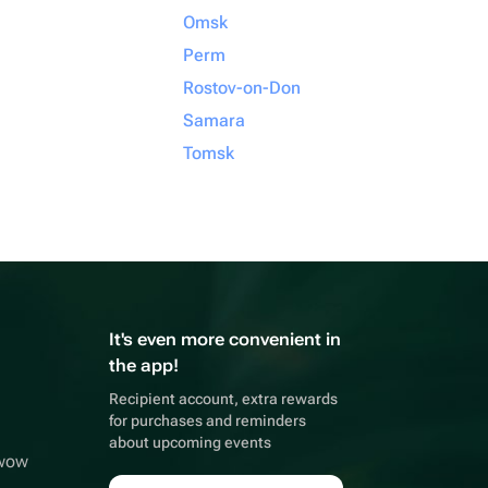
Omsk
Perm
Rostov-on-Don
Samara
Tomsk
It's even more convenient in
the app!
Recipient account, extra rewards
for purchases and reminders
about upcoming events
wwow