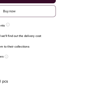
Buy now
ents
we'll find out the delivery cost
m to their collections
ses
1 pcs