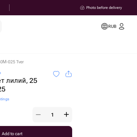
Photo before delivery
RUB
0М-025 Tver
o
т лилий, 25
25
atings
Add to cart