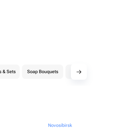
s & Sets
Soap Bouquets
Postcards
M
Novosibirsk