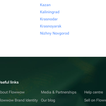
Kazan
Kaliningrad
Krasnodar
Krasnoyarsk
Nizhny Novgorod
seful links
bout Flowwow
Media & Partnerships
Help centre
lowwow Brand Identity
Our blog
Sell on Flo