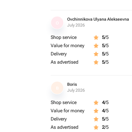
Ovchinnikova Ulyana Alekseevna
O
July 2026
Shop service
5
/5
Value for money
5
/5
Delivery
5
/5
As advertised
5
/5
Boris
B
July 2026
Shop service
4
/5
Value for money
4
/5
Delivery
5
/5
As advertised
2
/5