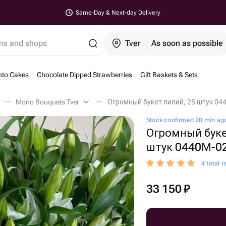
Same-Day & Next-day Delivery
ems and shops
Tver
As soon as possible
nto Cakes
Chocolate Dipped Strawberries
Gift Baskets & Sets
Mono Bouquets Tver
Огромный букет лилий, 25 штук 044
Stock confirmed 20 min ag
Огромный буке
штук 0440М-0
4 total r
33 150
₽