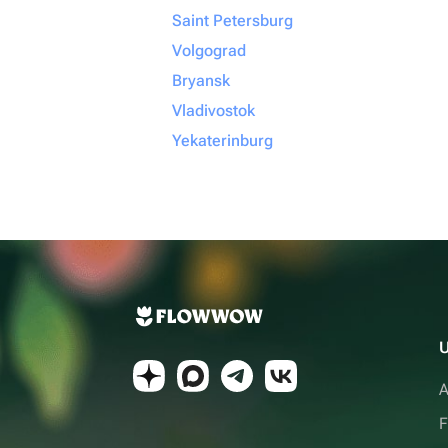
Saint Petersburg
Volgograd
Bryansk
Vladivostok
Yekaterinburg
U
A
F