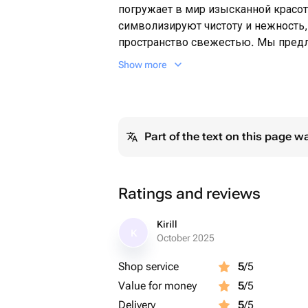
погружает в мир изысканной красот
символизируют чистоту и нежность,
пространство свежестью. Мы предл
лучших в Перми с быстрой и надежн
Show more
прекрасным букетом на День матери
Заказывайте букет лилий в Перми с
великолепием ароматных цветов. К
и подарите радость своим близким!
Part of the text on this page w
Чтобы Ваш букет простоял дольше,
Ratings and reviews
ухода за цветами:
Kirill
K
October 2025
1. Налейте чистую холодную воду в
2. Срежьте все листья, которые мог
Shop service
5
/5
3. Подрежьте стебли секатором или
Value for money
5
/5
градусов.
Delivery
5
/5
4. Ставьте вазу вдали от прямого с