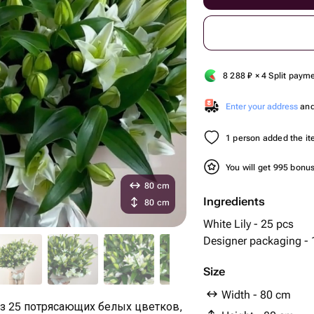
8 288
₽
× 4 Split paym
Enter your address
and 
1 person added the ite
You will get 995 bonu
80 cm
Ingredients
80 cm
White Lily - 25 pcs
Designer packaging - 
Size
Width - 80 cm
из 25 потрясающих белых цветков,