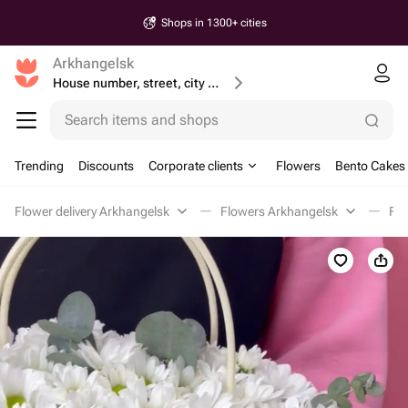
Shops in 1300+ cities
Arkhangelsk
House number, street, city or postcode
Search items and shops
Trending
Discounts
Corporate clients
Flowers
Bento Cakes
Flower delivery Arkhangelsk
Flowers Arkhangelsk
Flo