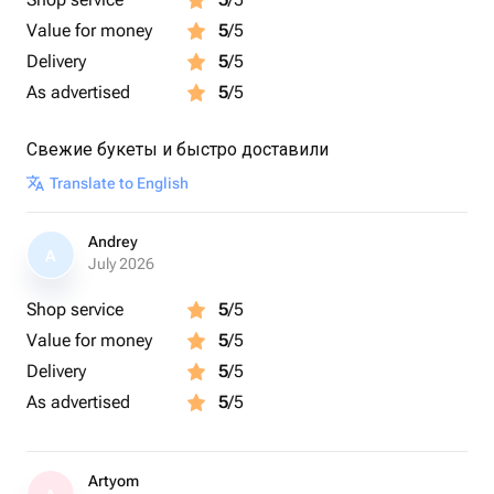
Value for money
5
/5
Delivery
5
/5
As advertised
5
/5
Свежие букеты и быстро доставили
Translate to English
Andrey
A
July 2026
Shop service
5
/5
Value for money
5
/5
Delivery
5
/5
As advertised
5
/5
Artyom