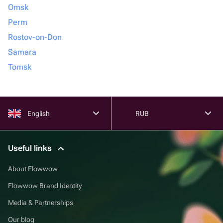
Omsk
Perm
Rostov-on-Don
Samara
Tomsk
English
RUB
Useful links
About Flowwow
Flowwow Brand Identity
Media & Partnerships
Our blog