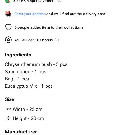
840
₽
× 4 Split payments
Enter your address
and we'll find out the delivery cost
5 people added item to their collections
You will get 101 bonus
Ingredients
Chrysanthemum bush - 5 pcs
Satin ribbon - 1 pcs
Bag - 1 pcs
Eucalyptus Mix - 1 pcs
Size
Width - 25 cm
Height - 20 cm
Manufacturer