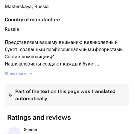
Masterskaya, Russia
Country of manufacture
Russia
Представляем вашему вниманию великолепный
букет, созданный профессиональными флористами.
Состав композиции🌿
Наши флористы создают каждый букет
индивидуально, учитывая сезонность, доступность
Show more
цветов и ваши пожелания. Мы можем дополнить
композицию приятными сюрпризами:
Part of the text on this page was translated
• Конфетами Rafaello
automatically
• Мягкими игрушками
• Открытками
• Воздушными шарами
Ratings and reviews
Важная информация 🪷
Sender
S