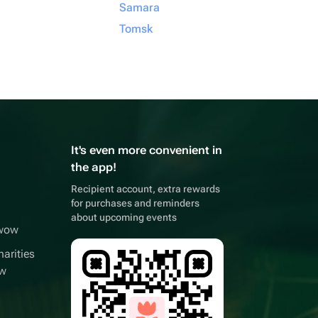
Samara
Tomsk
It's even more convenient in
the app!
Recipient account, extra rewards
for purchases and reminders
about upcoming events
wwow
arities
ow