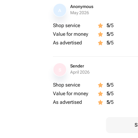
Anonymous
A
May 2026
Shop service
5
/5
Value for money
5
/5
As advertised
5
/5
Sender
S
April 2026
Shop service
5
/5
Value for money
5
/5
As advertised
5
/5
S