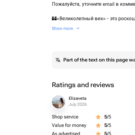
Пожалуйста, уточните email в комме
🏰«Великолепный век» - это роско
традициями восточного хаммама и д
Show more
Программа погружает в атмосферу 
удовольствия.
В программу входит:
Part of the text on this page w
🤍 Распаривание в хаммам, которое
прогревает тело и настраивает на ри
🤍 Контрастное обливание, пробуж
Ratings and reviews
придающее бодрость
и тонус
Elizaveta
July 2026
🤍 Очищение рукавичкой Kessa и п
Shop service
5
/5
отшелушивание
Value for money
5
/5
и очищение, после которого кожа с
As advertised
5
/5