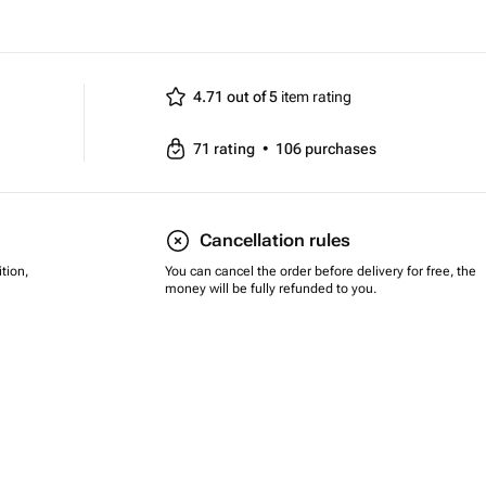
4.71 out of 5
item rating
71
rating
•
106
purchases
Cancellation rules
tion,
You can cancel the order before delivery for free, the
money will be fully refunded to you.