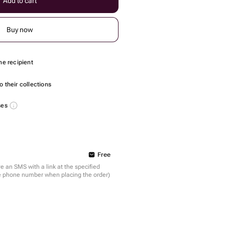
Add to cart
Buy now
he recipient
 their collections
ses
Free
ve an SMS with a link at the specified
the phone number when placing the order)