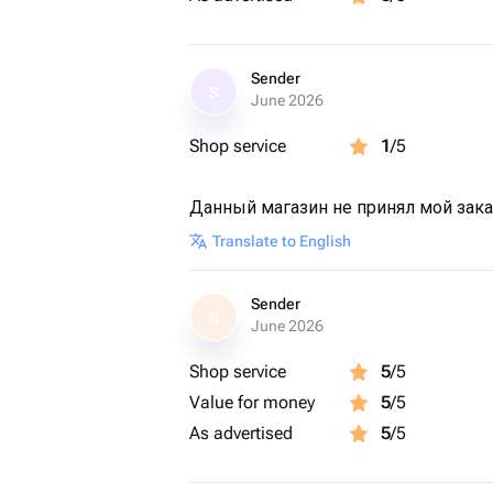
🤍 Погружение в джакузи, где вода
усталость и возвращают лёгкость в
Sender
S
June 2026
🤍 Чайная церемония с настоящим
аккорд в духе неспешного восточн
Shop service
1
/5
Эффект: обновлённая кожа, глубоко
Данный магазин не принял мой зак
внутреннее ощущение царственной 
Translate to English
Продолжительность: 1 час 45 минут
Sender
S
June 2026
Shop service
5
/5
Value for money
5
/5
As advertised
5
/5