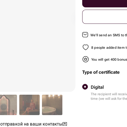
We'll send an SMS to t
8 people added item to
You will get 400 bonu
Type of certificate
Digital
The recipient will recei
time (we will ask for 
 отправкой на ваши контакты💌