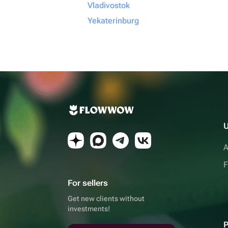
Vladivostok
Yekaterinburg
U
A
F
For sellers
Get new clients without
investments!
P