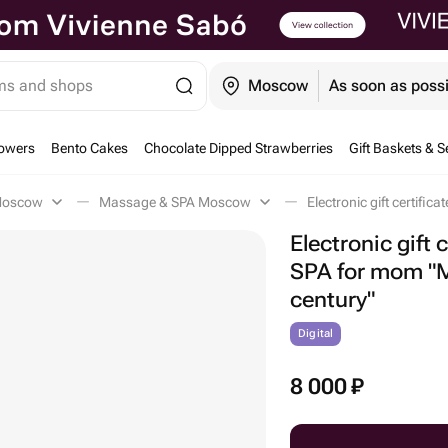
ems and shops
Moscow
As soon as poss
owers
Bento Cakes
Chocolate Dipped Strawberries
Gift Baskets & S
 Moscow
Massage & SPA Moscow
Electronic gift c
SPA for mom "M
century"
Digital
8 000
₽