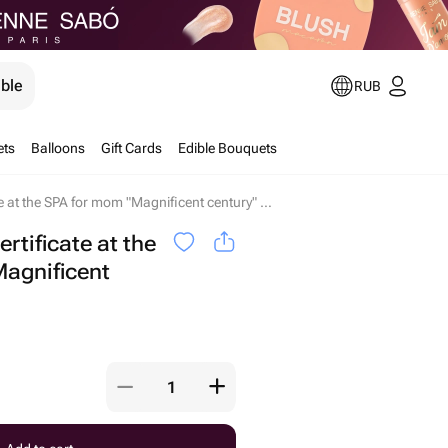
ible
RUB
ets
Balloons
Gift Cards
Edible Bouquets
Electronic gift certificate at the SPA for mom "Magnificent century" Moscow
ertificate at the
agnificent