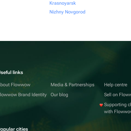
Krasnoyarsk
Nizhny Novgorod
seful links
bout Flowwow
Media & Partnerships
Help centre
lowwow Brand Identity
Our blog
Sell on Flo
Supporting ch
with Floww
opular cities