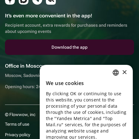
It's even more convenient in the app!
Recipient account, extra rewards for purchases and reminders
about upcoming events
Download the app
Office in Moscow
×
Moscow, Sadovnicheskaya embankment, 9, room 2/3
We use cookies
RUSSIAN
Opening hours: 24/7
By clicking OK or continuing to use
ENGLISH
this website, you consent to the
UKRAINIAN
processing of your personal data
through the use of cookies, including
© Flowwow, inc
PORTUGUESE
the "Yandex Metrica" and "Top
Terms of use
Mail.ru" services, for the purposes of
SPANISH
analyzing website usage and
Privacy policy
improving our services.
HUNGARIAN