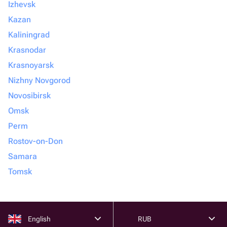
Izhevsk
Kazan
Kaliningrad
Krasnodar
Krasnoyarsk
Nizhny Novgorod
Novosibirsk
Omsk
Perm
Rostov-on-Don
Samara
Tomsk
English
RUB