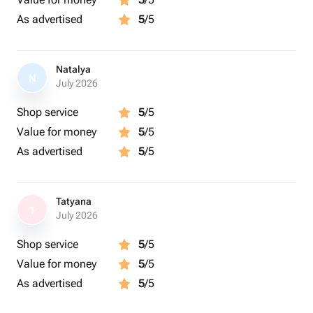
мессенджер на свой телефон
As advertised
5
/5
(ツ)_/¯ Важно:
Подарок рассчитан до 6 персон
Natalya
Продолжительность фотосессии - 105 минут
N
July 2026
Фото предоставляются на выбор: в чёрно-белом или
цветном формате
Shop service
5
/5
Выбор одного фона для фотосессии: белый, черный,
Value for money
5
/5
серый, желтый
As advertised
5
/5
Рекомендуется взять с собой чистую сменную обувь,
можно фотографироваться босиком или в носочках
Сезон: круглый год
Tatyana
T
July 2026
ツ Где проходит:
ул. Русаковская, 13а
Shop service
5
/5
Value for money
5
/5
As advertised
5
/5