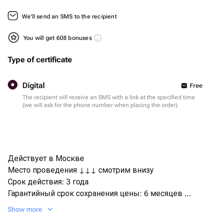
We'll send an SMS to the recipient
You will get 608 bonuses
Type of certificate
Digital
Free
The recipient will receive an SMS with a link at the specified time
(we will ask for the phone number when placing the order)
Действует в Москве
Место проведения ↓↓↓ смотрим внизу
Срок действия: 3 года
Гарантийный срок сохранения цены: 6 месяцев
Бренд: bonodono | Россия | подарки и впечатления
Show more
Активация сертификата, на сайте bonodono