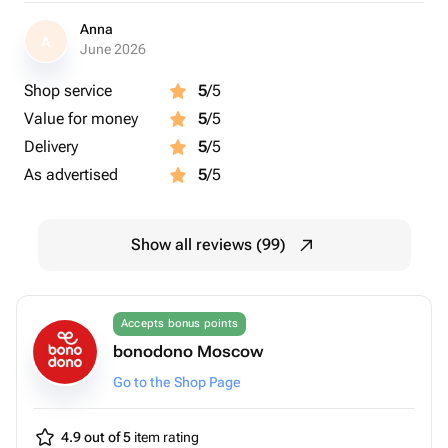
Anna
A
June 2026
Shop service
5
/5
Value for money
5
/5
Delivery
5
/5
As advertised
5
/5
Show all reviews (99)
Accepts bonus points
bonodono Moscow
Go to the Shop Page
4.9 out of 5
item rating