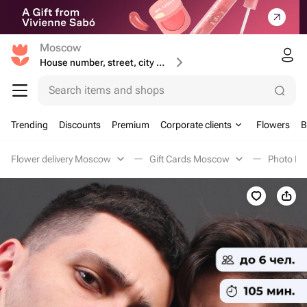
Moscow
House number, street, city or postcode
Search items and shops
Trending
Discounts
Premium
Corporate clients
Flowers
B
Flower delivery Moscow
Gift Cards Moscow
Photo M