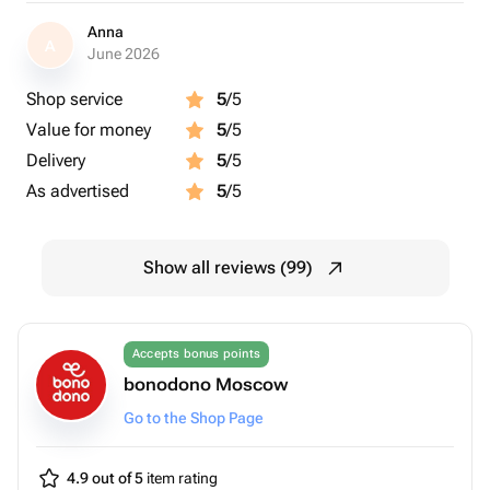
Anna
A
June 2026
Shop service
5
/5
Value for money
5
/5
Delivery
5
/5
As advertised
5
/5
Show all reviews (99)
Accepts bonus points
bonodono Moscow
Go to the Shop Page
4.9 out of 5
item rating