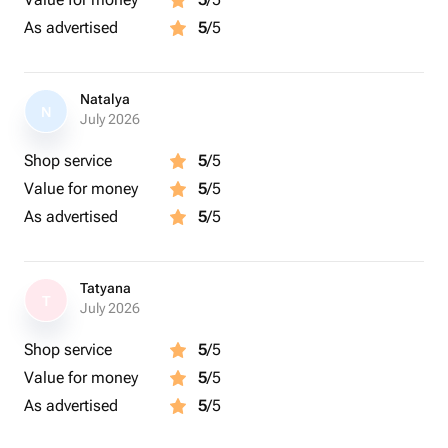
Консультация мастера по домашнему уходу и укладке
As advertised
5
/5
После окончания стрижки Вам предложат выпит чай
или кофе
Natalya
(ツ)_/¯ Важно:
N
July 2026
Подарок рассчитан на 2 персоны
Продолжительность стрижки – до 2 часов
Shop service
5
/5
Возраст участников: дети – 5-12 лет, взрослые – без
Value for money
5
/5
ограничения
As advertised
5
/5
Услуга оказывается в выходные дни
Дополнительно в салоне можно приобрести средства
для ухода за волосами и стайлинга
Tatyana
Сезон: круглый год
T
July 2026
ツ Где проходит:
Shop service
5
/5
р-н Даниловский, ул. Люсиновская
Value for money
5
/5
As advertised
5
/5
подарок, папе, сыну, Москва