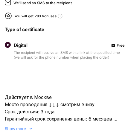
We'll send an SMS to the recipient
You will get 283 bonuses
Type of certificate
Digital
Free
The recipient will receive an SMS with a link at the specified time
(we will ask for the phone number when placing the order)
Действует в Москве
Место проведения ↓↓↓ смотрим внизу
Срок действия: 3 года
Гарантийный срок сохранения цены: 6 месяцев
Бренд: bonodono | Россия | подарки и впечатления
Show more
Активация сертификата, на сайте bonodono