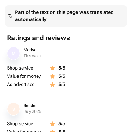
Part of the text on this page was translated
Доставка через СМС
automatically
✓ Место: любая точка Мира
✓ Сертификат bonodono в электронном виде,
✓ будет отправлен платформой flowwow по СМС
Ratings and reviews
указанному получателю
✓ Цена доставки: бесплатно 0 руб.
Mariya
M
✓ Формат доставки: файл .pdf
This week
✓ Вид поставки: электронный подарочный сертификат
Shop service
5
/5
Value for money
5
/5
✓ В рабочее время, сотрудники обработают заказ
As advertised
5
/5
рамма:
Прибытие в барбершоп, знакомство с мастером
Консультация мастера и индивидуальный подбор
Sender
S
July 2026
стрижек
Стрижка папы и сына осуществляется одновременно
Shop service
5
/5
двумя мастерами
Value for money
5
/5