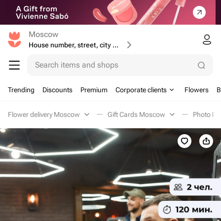
Moscow
House number, street, city or postcode
Search items and shops
Trending
Discounts
Premium
Corporate clients
Flowers
B
Flower delivery Moscow
Gift Cards Moscow
Photo M