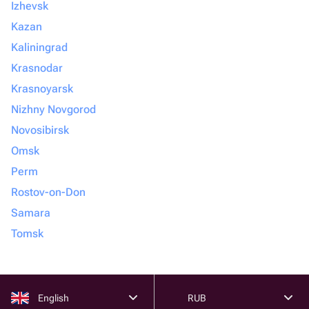
Izhevsk
Kazan
Kaliningrad
Krasnodar
Krasnoyarsk
Nizhny Novgorod
Novosibirsk
Omsk
Perm
Rostov-on-Don
Samara
Tomsk
English
RUB