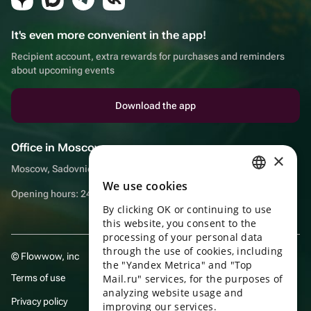
It's even more convenient in the app!
Recipient account, extra rewards for purchases and reminders
about upcoming events
Download the app
Office in Moscow
×
Moscow, Sadovnicheskaya embankment, 9, room 2/3
We use cookies
RUSSIAN
Opening hours: 24/7
By clicking OK or continuing to use
ENGLISH
this website, you consent to the
UKRAINIAN
processing of your personal data
through the use of cookies, including
© Flowwow, inc
PORTUGUESE
the "Yandex Metrica" and "Top
Terms of use
Mail.ru" services, for the purposes of
SPANISH
analyzing website usage and
Privacy policy
improving our services.
HUNGARIAN