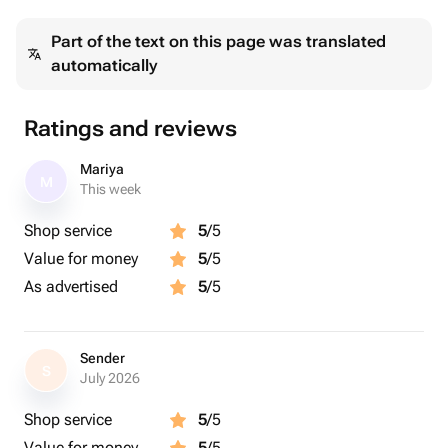
Part of the text on this page was translated
Доставка через СМС
automatically
✓ Место: любая точка Мира
✓ Сертификат bonodono в электронном виде,
✓ будет отправлен платформой flowwow по СМС
Ratings and reviews
указанному получателю
✓ Цена доставки: бесплатно 0 руб.
Mariya
M
✓ Формат доставки: файл .pdf
This week
✓ Вид поставки: электронный подарочный сертификат
Shop service
5
/5
Value for money
5
/5
✓ В рабочее время, сотрудники обработают заказ
As advertised
5
/5
рамма:
Прибытие в студию и знакомство с визажистом и
фотографом
Sender
S
July 2026
Фотосессия "Стилизованная Стандарт"
В фотосессию входит: 1 образ - любой наряд +
Shop service
5
/5
реквизит студии, макияж и укладка - вечерний или
Value for money
5
/5