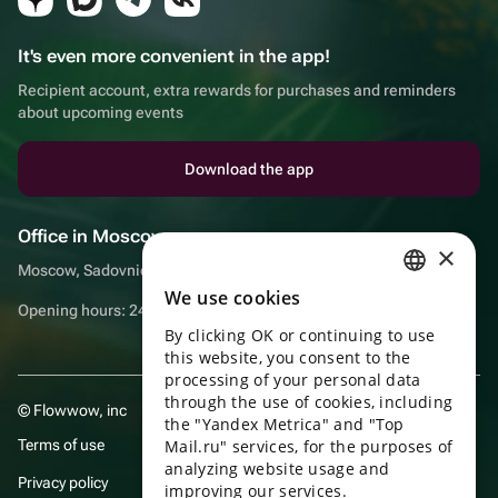
It's even more convenient in the app!
Recipient account, extra rewards for purchases and reminders
about upcoming events
Download the app
Office in Moscow
×
Moscow, Sadovnicheskaya embankment, 9, room 2/3
We use cookies
RUSSIAN
Opening hours: 24/7
By clicking OK or continuing to use
ENGLISH
this website, you consent to the
UKRAINIAN
processing of your personal data
through the use of cookies, including
© Flowwow, inc
PORTUGUESE
the "Yandex Metrica" and "Top
Terms of use
Mail.ru" services, for the purposes of
SPANISH
analyzing website usage and
Privacy policy
improving our services.
HUNGARIAN