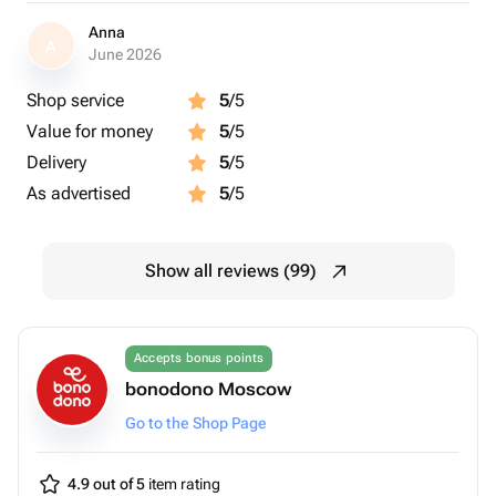
Гб, фото на флешку закинут сразу, затем вы
Anna
выбираете фото для ретуши и отправляете их в
A
June 2026
студию для обработки
Сезон: круглый год
Shop service
5
/5
Value for money
5
/5
ツ Где проходит:
Delivery
5
/5
Тишинская площадь 1, стр. 2
As advertised
5
/5
фотосессия, фотосъёмка, фотосессия Москва,
фотосъемка Москва, искусство позирования,
Show all reviews (99)
обучение позированию
Accepts bonus points
bonodono Moscow
Go to the Shop Page
4.9 out of 5
item rating