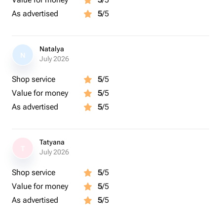
сложный дневной, обработка 10 фотографий с
As advertised
5
/5
помощью деликатной ретуши, 1 локация для съёмки,
работа фотографа и аренда студии, 40 снимков в
базовой цветокоррекции в день съёмки
Natalya
Получение готовых снимков 40 фото в
N
July 2026
цветокоррекции в день съёмки на флешку и 10 фото
в обработке с помощью деликатной ретуши в
Shop service
5
/5
электронном формате в течении 14 рабочих дней
Value for money
5
/5
As advertised
5
/5
(ツ)_/¯ Важно:
Подарок рассчитан на 1 персону
Общая продолжительность мероприятия - 1,5-2 часа,
Tatyana
время фотосъёмки - 20 минут
T
July 2026
Прийти необходимо с чистым лицом (без макияжа) и
чистыми волосами
Shop service
5
/5
С собой нужно взять 1-2 комплекта одежды (1
Value for money
5
/5
основной и 1 запасной) и 2 пары сменной обуви
As advertised
5
/5
подходящие под образы
С собой нужно взять флешку с объёмом не менее 4