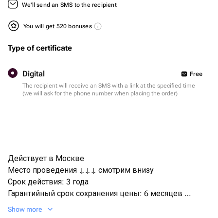
We'll send an SMS to the recipient
You will get 520 bonuses
Type of certificate
Digital
Free
The recipient will receive an SMS with a link at the specified time
(we will ask for the phone number when placing the order)
Действует в Москве
Место проведения ↓↓↓ смотрим внизу
Срок действия: 3 года
Гарантийный срок сохранения цены: 6 месяцев
Бренд: bonodono | Россия | подарки и впечатления
Show more
Активация сертификата, на сайте bonodono