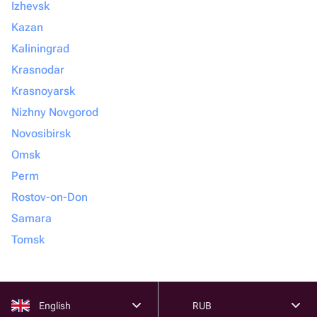
Izhevsk
Kazan
Kaliningrad
Krasnodar
Krasnoyarsk
Nizhny Novgorod
Novosibirsk
Omsk
Perm
Rostov-on-Don
Samara
Tomsk
English
RUB