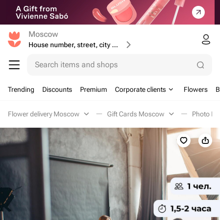
Moscow
House number, street, city or postcode
Search items and shops
Trending
Discounts
Premium
Corporate clients
Flowers
B
Flower delivery Moscow
Gift Cards Moscow
Photo M