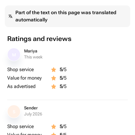
Part of the text on this page was translated
Доставка через СМС
automatically
✓ Место: любая точка Мира
✓ Сертификат bonodono в электронном виде,
✓ будет отправлен платформой flowwow по СМС
Ratings and reviews
указанному получателю
✓ Цена доставки: бесплатно 0 руб.
Mariya
M
✓ Формат доставки: файл .pdf
This week
✓ Вид поставки: электронный подарочный сертификат
Shop service
5
/5
Value for money
5
/5
✓ В рабочее время, сотрудники обработают заказ
As advertised
5
/5
рамма:
Прибытие в фотосалон
Знакомство с фотографом
Sender
S
July 2026
Ознакомление с услугой, съёмка радужки глаза и
выбор трека
Shop service
5
/5
В течение двух дней с вами согласуют макет
Value for money
5
/5