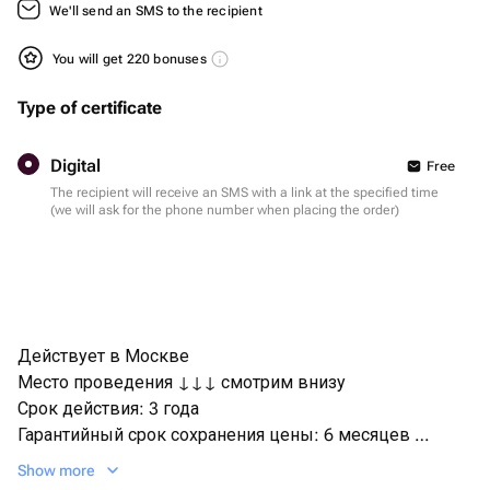
We'll send an SMS to the recipient
You will get 220 bonuses
Type of certificate
Digital
Free
The recipient will receive an SMS with a link at the specified time
(we will ask for the phone number when placing the order)
Действует в Москве
Место проведения ↓↓↓ смотрим внизу
Срок действия: 3 года
Гарантийный срок сохранения цены: 6 месяцев
Бренд: bonodono | Россия | подарки и впечатления
Show more
Активация сертификата, на сайте bonodono