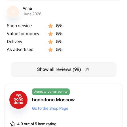
Грохольский пер., 10/5
Anna
A
June 2026
Shop service
5
/5
Value for money
5
/5
Delivery
5
/5
As advertised
5
/5
Show all reviews (99)
Accepts bonus points
bonodono Moscow
Go to the Shop Page
4.9 out of 5
item rating