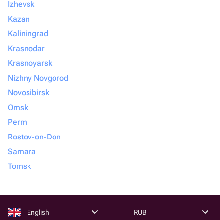
Izhevsk
Kazan
Kaliningrad
Krasnodar
Krasnoyarsk
Nizhny Novgorod
Novosibirsk
Omsk
Perm
Rostov-on-Don
Samara
Tomsk
English
RUB