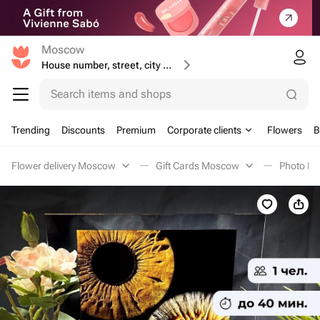
Moscow
House number, street, city or postcode
Search items and shops
Trending
Discounts
Premium
Corporate clients
Flowers
B
Flower delivery Moscow
Gift Cards Moscow
Photo M