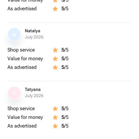
расположения радужек
As advertised
5
/5
Редактирование фото
Оформление и печать фото
Вручение готовой работы через 7-8 дней
Natalya
N
July 2026
(ツ)_/¯ Важно:
Количество участников - 1 человек
Shop service
5
/5
Продолжительность мероприятия - до 40 минут
Value for money
5
/5
Рекомендуемый возраст участника - от 7 лет
As advertised
5
/5
По итогу съёмки вы получите фото радужки
напечатанное на полимерном стекле 15*20 см
оформленное деревянной подставкой и трек-кодом
Tatyana
выбранной вами песни, а также электронную версию
T
July 2026
фото радужки в течение 2-5 дней
Можно выбрать дополнительный дизайн, надпись,
Shop service
5
/5
подставку с подсветкой с доплатой на месте
Value for money
5
/5
Сезон: круглый год
As advertised
5
/5
ツ Где проходит: