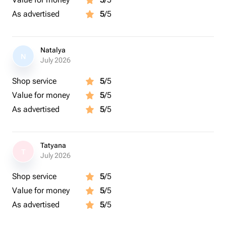
запроса на шопинг
As advertised
5
/5
Изучение особенностей выбора одежды, обуви и
аксессуаров
Natalya
N
July 2026
Составление списка необходимых покупок
Шопинг со стилистом с учётом Ваших
Shop service
5
/5
индивидуальных параметров, пожеланий и бюджета
Value for money
5
/5
As advertised
5
/5
(ツ)_/¯ Важно:
Подарок рассчитан на 1 персону
Tatyana
Продолжительность консультации – 2 часа
T
July 2026
Результатами шопинга со стилистом станут: готовые
Shop service
5
/5
комплекты и образы, советы, как поддерживать
Value for money
5
/5
желаемый образ самостоятельно
As advertised
5
/5
Благодаря консультациям стилиста Вы будете
приобретать только нужные вещи подходящие вам по