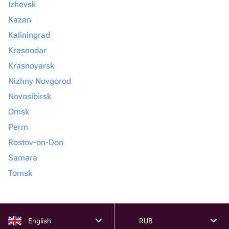
Izhevsk
Kazan
Kaliningrad
Krasnodar
Krasnoyarsk
Nizhny Novgorod
Novosibirsk
Omsk
Perm
Rostov-on-Don
Samara
Tomsk
English
RUB