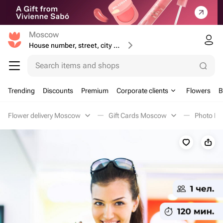
Moscow
House number, street, city or postcode
Search items and shops
Trending
Discounts
Premium
Corporate clients
Flowers
B
Flower delivery Moscow
Gift Cards Moscow
Photo M