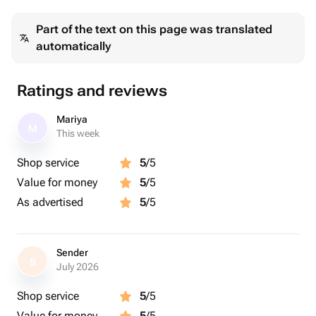
Part of the text on this page was translated
Доставка через СМС
automatically
✓ Место: любая точка Мира
✓ Сертификат bonodono в электронном виде,
✓ будет отправлен платформой flowwow по СМС
Ratings and reviews
указанному получателю
✓ Цена доставки: бесплатно 0 руб.
Mariya
M
✓ Формат доставки: файл .pdf
This week
✓ Вид поставки: электронный подарочный сертификат
Shop service
5
/5
Value for money
5
/5
✓ В рабочее время, сотрудники обработают заказ
As advertised
5
/5
рамма:
Знакомство со стилистом: живая встреча или в
режиме online
Sender
S
July 2026
Составление шопинг-листа и предоставление
Shop service
5
/5
необходимых данных для полной проработки Вашего
Value for money
5
/5