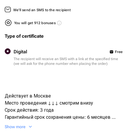
We'll send an SMS to the recipient
You will get 912 bonuses
Type of certificate
Digital
Free
The recipient will receive an SMS with a link at the specified time
(we will ask for the phone number when placing the order)
Действует в Москве
Место проведения ↓↓↓ смотрим внизу
Срок действия: 3 года
Гарантийный срок сохранения цены: 6 месяцев
Бренд: bonodono | Россия | подарки и впечатления
Show more
Активация сертификата, на сайте bonodono