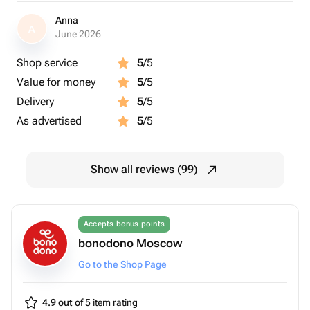
колориту, фасону, цвету и стилистике
Anna
Сезон: круглый год
A
June 2026
ツ Где проходит:
Shop service
5
/5
согласовывается при активации
Value for money
5
/5
Delivery
5
/5
As advertised
5
/5
Show all reviews (99)
Accepts bonus points
bonodono Moscow
Go to the Shop Page
4.9 out of 5
item rating