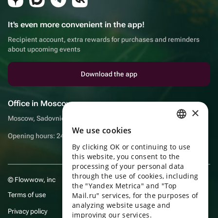
It's even more convenient in the app!
Recipient account, extra rewards for purchases and reminders
about upcoming events
Download the app
Office in Moscow
×
Moscow, Sadovnicheskaya embankment, 9, room 2/3
We use cookies
RUSSIAN
Opening hours: 24/7
By clicking OK or continuing to use
ENGLISH
this website, you consent to the
UKRAINIAN
processing of your personal data
through the use of cookies, including
© Flowwow, inc
PORTUGUESE
the "Yandex Metrica" and "Top
Terms of use
Mail.ru" services, for the purposes of
SPANISH
analyzing website usage and
Privacy policy
improving our services.
HUNGARIAN