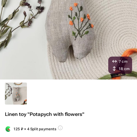
7 cm
18 cm
Linen toy "Potapych with flowers"
125
₽
× 4 Split payments