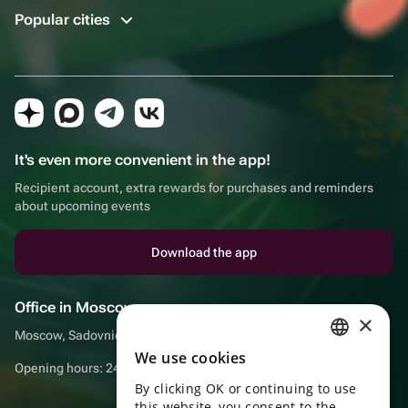
Popular cities
It's even more convenient in the app!
Recipient account, extra rewards for purchases and reminders
about upcoming events
Download the app
Office in Moscow
×
Moscow, Sadovnicheskaya embankment, 9, room 2/3
We use cookies
RUSSIAN
Opening hours: 24/7
By clicking OK or continuing to use
ENGLISH
this website, you consent to the