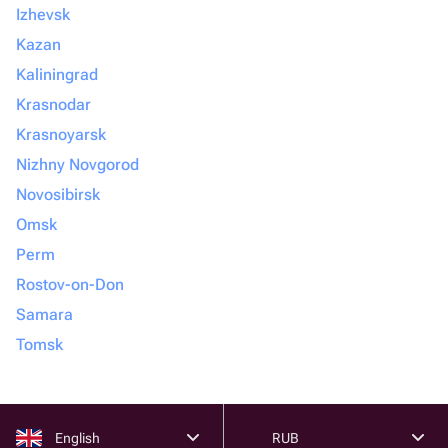
Izhevsk
Kazan
Kaliningrad
Krasnodar
Krasnoyarsk
Nizhny Novgorod
Novosibirsk
Omsk
Perm
Rostov-on-Don
Samara
Tomsk
English
RUB