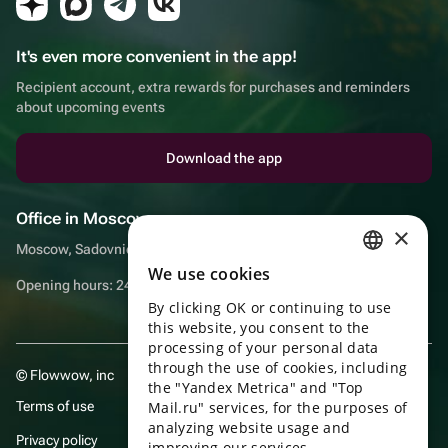
It's even more convenient in the app!
Recipient account, extra rewards for purchases and reminders
about upcoming events
Download the app
Office in Moscow
×
Moscow, Sadovnicheskaya embankment, 9, room 2/3
We use cookies
RUSSIAN
Opening hours: 24/7
By clicking OK or continuing to use
ENGLISH
this website, you consent to the
UKRAINIAN
processing of your personal data
through the use of cookies, including
© Flowwow, inc
PORTUGUESE
the "Yandex Metrica" and "Top
Terms of use
Mail.ru" services, for the purposes of
SPANISH
analyzing website usage and
Privacy policy
improving our services.
HUNGARIAN