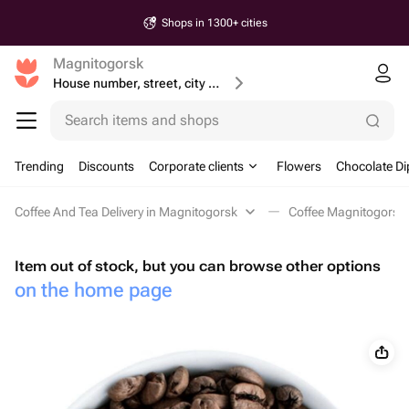
Shops in 1300+ cities
Magnitogorsk
House number, street, city or postcode
Search items and shops
Trending
Discounts
Corporate clients
Flowers
Chocolate Di
Coffee And Tea Delivery in Magnitogorsk
Coffee Magnitogorsk
Item out of stock, but you can browse other options
on the home page