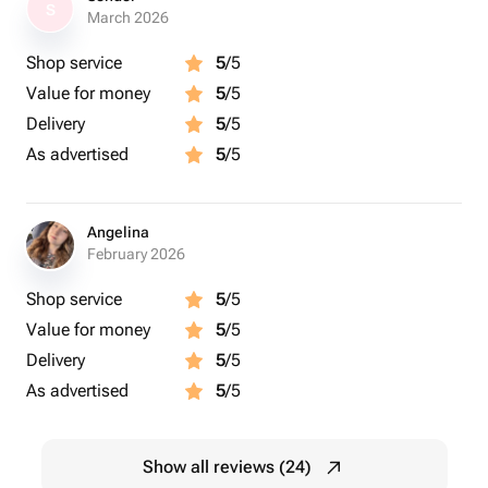
S
March 2026
Shop service
5
/5
Value for money
5
/5
Delivery
5
/5
As advertised
5
/5
Angelina
February 2026
Shop service
5
/5
Value for money
5
/5
Delivery
5
/5
As advertised
5
/5
Show all reviews (24)