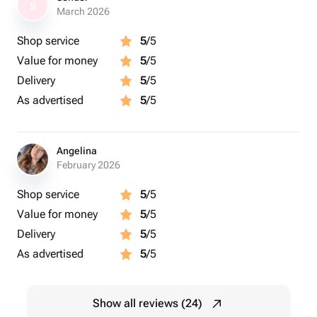
S
Состав: черный чай, пуэр, можжевельник, мята.
March 2026
Количество в упаковке: 15 пирамидок.
Shop service
5
/5
Вес одной пирамидки: 2,5±0,5г.
Value for money
5
/5
Delivery
5
/5
As advertised
5
/5
Angelina
February 2026
Shop service
5
/5
Value for money
5
/5
Delivery
5
/5
As advertised
5
/5
Show all reviews (24)