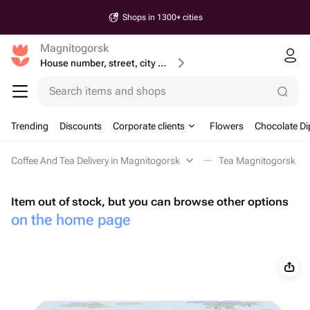
Shops in 1300+ cities
Magnitogorsk
House number, street, city or postcode
Search items and shops
Trending
Discounts
Corporate clients
Flowers
Chocolate Di
Coffee And Tea Delivery in Magnitogorsk
Tea Magnitogorsk
Item out of stock, but you can browse other options
on the home page