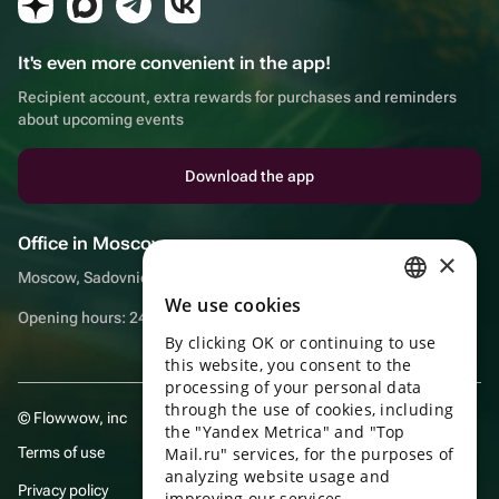
It's even more convenient in the app!
Recipient account, extra rewards for purchases and reminders
about upcoming events
Download the app
Office in Moscow
×
Moscow, Sadovnicheskaya embankment, 9, room 2/3
We use cookies
RUSSIAN
Opening hours: 24/7
By clicking OK or continuing to use
ENGLISH
this website, you consent to the
UKRAINIAN
processing of your personal data
through the use of cookies, including
© Flowwow, inc
PORTUGUESE
the "Yandex Metrica" and "Top
Terms of use
Mail.ru" services, for the purposes of
SPANISH
analyzing website usage and
Privacy policy
improving our services.
HUNGARIAN