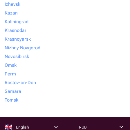
Izhevsk
Kazan
Kaliningrad
Krasnodar
Krasnoyarsk
Nizhny Novgorod
Novosibirsk
Omsk
Perm
Rostov-on-Don
Samara
Tomsk
English
RUB