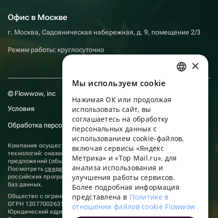
Офис в Москве
г. Москва, Садовническая набережная, д. 9, помещение 2/3
Режим работы: круглосуточно
×
Мы используем сookie
RUSSIAN
© Flowwow, inc
Нажимая ОК или продолжая
ENGLISH
Условия
использовать сайт, вы
UKRAINIAN
соглашаетесь на обработку
Обработка персональных данных
персональных данных с
PORTUGUESE
использованием cookie-файлов,
Компания осуществляет деятельность в области информационных
включая сервисы «Яндекс
SPANISH
технологий: оказание услуг в сети “Интернет” по размещению
Метрика» и «Top Mail.ru», для
предложений (объявлений) продавцов о реализации товаров.
анализа использования и
HUNGARIAN
Посмотреть
сведения о программах
, включенных в реестр
улучшения работы сервисов.
российских программ для электронных вычислительных машин и
ITALIAN
баз данных.
Более подробная информация
представлена в
Политике в
Общество с ограниченной ответственностью «ФЛАУВАУ»
FRENCH
ОГРН 1207700263198, ИНН 9702020445
отношении файлов cookie Flowwow
Юридический адрес: г. Москва, вн.тер. г. Муниципальный округ
TURKISH