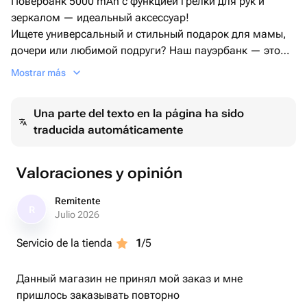
Повербанк 5000 mAh с функцией грелки для рук и
зеркалом — идеальный аксессуар!
Ищете универсальный и стильный подарок для мамы,
дочери или любимой подруги? Наш пауэрбанк — это
то, что вам нужно! Этот многофункциональный
Mostrar más
аксессуар не только поддержит ваши устройства в
зарядке, но и позаботится о вашем комфорте и
Una parte del texto en la página ha sido
красоте.
traducida automáticamente
Основные характеристики:
- Модный розовый цвет — благородный оттенок,
который дополнит любой образ.
Valoraciones y opinión
- Подходит для всех современных устройств с
поддержкой Type-C, Micro USB и Lightning.
Remitente
R
- Компактный размер — легко помещается в кармане,
Julio 2026
идеален для повседневного использования.
Servicio de la tienda
1
/5
Удобство использования:
Наш повербанк оснащен зеркалом с подсветкой, что
Данный магазин не принял мой заказ и мне
делает его идеальным для быстрого макияжа или
пришлось заказывать повторно
проверки внешнего вида при любом освещении. Яркая