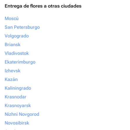
Entrega de flores a otras ciudades
Moscú
San Petersburgo
Volgogrado
Briansk
Vladivostok
Ekaterimburgo
Izhevsk
Kazán
Kaliningrado
Krasnodar
Krasnoyarsk
Nizhni Novgorod
Novosibirsk