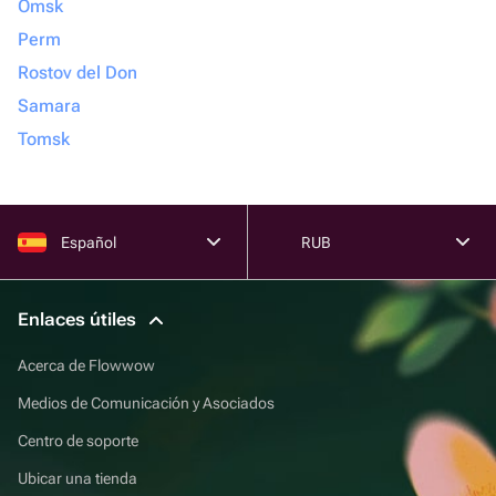
Omsk
Perm
Rostov del Don
Samara
Tomsk
Español
RUB
Enlaces útiles
Acerca de Flowwow
Medios de Comunicación y Asociados
Centro de soporte
Ubicar una tienda