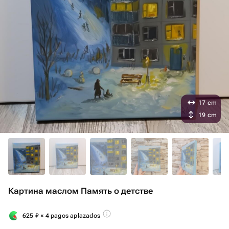
17 cm
19 cm
Картина маслом Память о детстве
625
₽
× 4 pagos aplazados