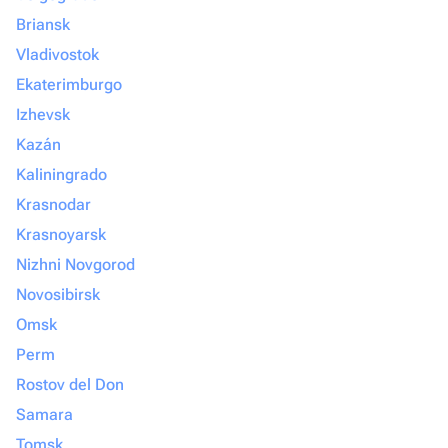
Briansk
Vladivostok
Ekaterimburgo
Izhevsk
Kazán
Kaliningrado
Krasnodar
Krasnoyarsk
Nizhni Novgorod
Novosibirsk
Omsk
Perm
Rostov del Don
Samara
Tomsk