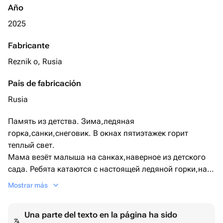
Año
2025
Fabricante
Reznik o, Rusia
País de fabricación
Rusia
Память из детства. Зима,ледяная
горка,санки,снеговик. В окнах пятиэтажек горит
теплый свет.
Мама везёт малыша на санках,наверное из детского
сада. Ребята катаются с настоящей ледяной горки,на
портфелях или санках. Жизнь была интересной, теперь
Mostrar más
только в памяти или в картинах.❤️
Название: Память о детстве.
Una parte del texto en la página ha sido
Материалы: холст на подрамнике,масло, лак,подвес.