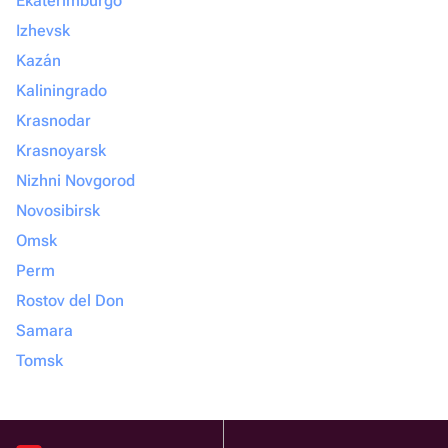
Ekaterimburgo
Izhevsk
Kazán
Kaliningrado
Krasnodar
Krasnoyarsk
Nizhni Novgorod
Novosibirsk
Omsk
Perm
Rostov del Don
Samara
Tomsk