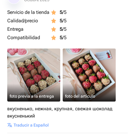
Срок годности клубники в шоколаде - 24 часа.
Servicio de la tienda
5
/5
Рекомендуем употребить в первые 12 часов.
Calidad/precio
5
/5
Рекомендуем хранить клубнику в шоколаде в
Entrega
5
/5
холодильнике.
Compatibilidad
5
/5
Перед употреблением подержать 15 минут при
комнатной температуре.
Приятного аппетита 🍓
foto previa a la entrega
foto del artículo
вкусненько, нежная, крупная, свежая шоколад
вкусненький
Traducir a Español