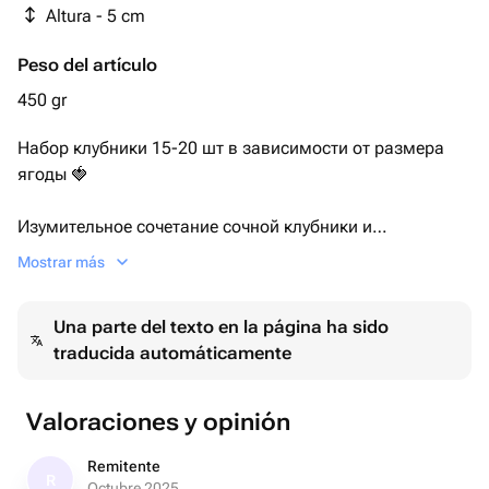
Altura - 5 cm
Peso del artículo
450 gr
Набор клубники 15-20 шт в зависимости от размера
ягоды 🍓
Изумительное сочетание сочной клубники и
качественного молочного шоколада мы дополнили
Mostrar más
яркимим вкусом сублимированной малины.
Una parte del texto en la página ha sido
Каждый набор мы упаковываем в белую эстетичную
traducida automáticamente
коробочку с прозрачной крышкой, оформляем лентой,
кладём информационную карточку и отправляем в
крафтовом пакете.
Valoraciones y opinión
Размер коробочки: 15×20×5 см.
Remitente
R
Octubre 2025