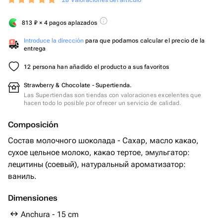
28 Valoraciones del artículo
813
₽
× 4 pagos aplazados
Introduce la dirección
para que podamos calcular el precio de la
entrega
12 persona han añadido el producto a sus favoritos
Strawberry & Chocolate - Supertienda.
Las Supertiendas son tiendas con valoraciones excelentes que
hacen todo lo posible por ofrecer un servicio de calidad.
Composición
Состав молочного шоколада - Сахар, масло какао,
сухое цельное молоко, какао тертое, эмульгатор:
лецитины (соевый), натуральный ароматизатор:
ваниль.
Dimensiones
Anchura - 15 cm