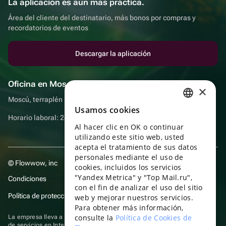
La aplicación es aún más práctica.
Área del cliente del destinatario, más bonos por compras y
recordatorios de eventos
Descargar la aplicación
Oficina en Moscú
×
Moscú, terraplén Sadovnicheskaya, 9, sala 2/3
Usamos cookies
RUSSIAN
Horario laboral: 24 horas
Al hacer clic en OK o continuar
ENGLISH
utilizando este sitio web, usted
UKRAINIAN
acepta el tratamiento de sus datos
personales mediante el uso de
© Flowwow, inc
PORTUGUESE
cookies, incluidos los servicios
"Yandex Metrica" y "Top Mail.ru",
Condiciones
SPANISH
con el fin de analizar el uso del sitio
Política de protección y privacidad de datos
web y mejorar nuestros servicios.
HUNGARIAN
Para obtener más información,
ITALIAN
consulte la
Política de Cookies de
La empresa lleva a cabo su actividad en el ámbito de las TI: prestación
de servicios en Internet para la publicación de ofertas (anuncios) de