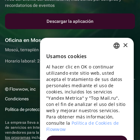
recordatorios de eventos
Descargar la aplicación
Oficina en Moscú
×
Moscú, terraplén Sadovnicheskaya, 9, sala 2/3
Usamos cookies
RUSSIAN
Horario laboral: 24 horas
Al hacer clic en OK o continuar
ENGLISH
utilizando este sitio web, usted
UKRAINIAN
acepta el tratamiento de sus datos
personales mediante el uso de
© Flowwow, inc
PORTUGUESE
cookies, incluidos los servicios
"Yandex Metrica" y "Top Mail.ru",
Condiciones
SPANISH
con el fin de analizar el uso del sitio
Política de protección y privacidad de datos
web y mejorar nuestros servicios.
HUNGARIAN
Para obtener más información,
ITALIAN
consulte la
Política de Cookies de
La empresa lleva a cabo su actividad en el ámbito de las TI: prestación
de servicios en Internet para la publicación de ofertas (anuncios) de
Flowwow
FRENCH
vendedores para la venta de artículos. Acceder a la
información sobre
los programas
incluidos en el registro de programas rusos para