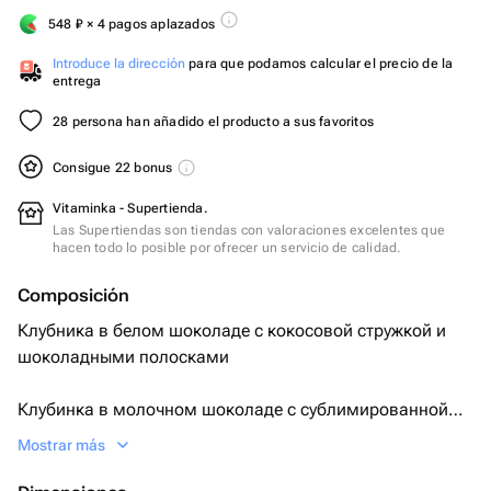
548
₽
× 4 pagos aplazados
Introduce la dirección
para que podamos calcular el precio de la
entrega
28 persona han añadido el producto a sus favoritos
Consigue 22 bonus
Vitaminka - Supertienda.
Las Supertiendas son tiendas con valoraciones excelentes que
hacen todo lo posible por ofrecer un servicio de calidad.
Composición
Клубника в белом шоколаде с кокосовой стружкой и
шоколадными полосками
Клубинка в молочном шоколаде с сублимированной
малиной и шоколадными полосками
Mostrar más
Молочный шоколад Callebaut 33% какао