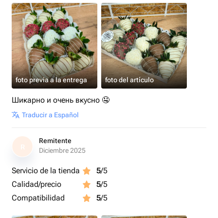
foto previa a la entrega
foto del artículo
Шикарно и очень вкусно 🤤
Traducir a Español
Remitente
R
Diciembre 2025
Servicio de la tienda
5
/5
Calidad/precio
5
/5
Compatibilidad
5
/5