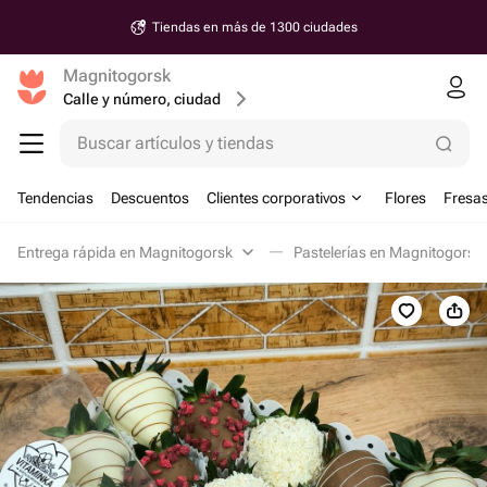
Tiendas en más de 1300 ciudades
Magnitogorsk
Calle y número, ciudad
Buscar artículos y tiendas
Tendencias
Descuentos
Clientes corporativos
Flores
Fresas
Entrega rápida en Magnitogorsk
Pastelerías en Magnitogorsk