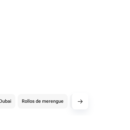
Dubai
Rollos de merengue
Pasteles de bebé
Ot