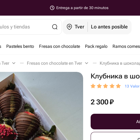
Entrega a partir de 30 minutos
ulos y tiendas
Tver
Lo antes posible
s
Pasteles bento
Fresas con chocolate
Pack regalo
Ramos comest
n Tver
Fresas con chocolate en Tver
Клубника в шоколад
Клубника в шо
13 Valor
2 300
₽
Añ
C