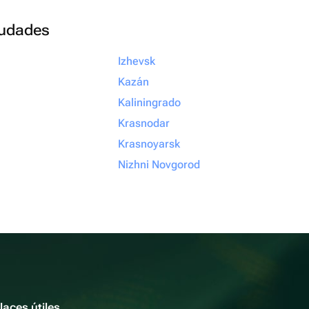
ciudades
Izhevsk
Kazán
Kaliningrado
Krasnodar
Krasnoyarsk
Nizhni Novgorod
laces útiles