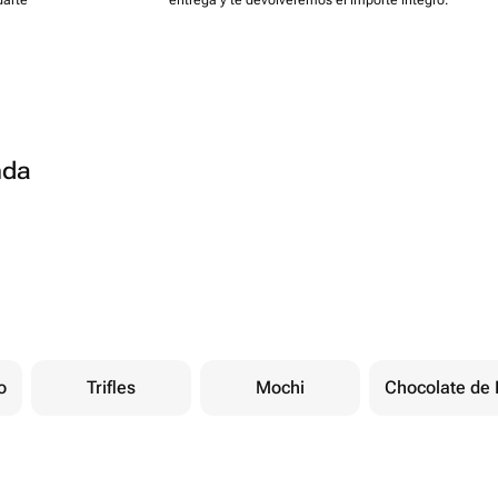
darte
entrega y te devolveremos el importe íntegro.
nda
o
Trifles
Mochi
Chocolate de 