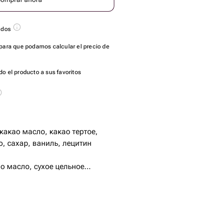
ados
para que podamos calcular el precio de
o el producto a sus favoritos
акао масло, какао тертое,
, сахар, ваниль, лецитин
о масло, сухое цельное
ь, лецитин (менее 1%),
анная