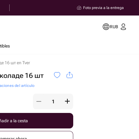
Foto previa a la entrega
RUB
ibles
е 16 шт en Tver
коладе 16 шт
aciones del artículo
adir a la cesta
omprar ahora