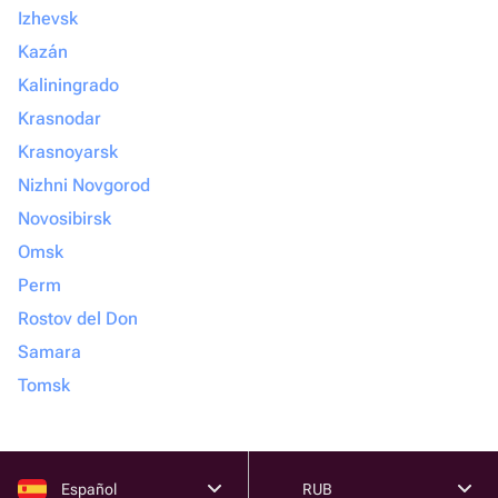
Izhevsk
Kazán
Kaliningrado
Krasnodar
Krasnoyarsk
Nizhni Novgorod
Novosibirsk
Omsk
Perm
Rostov del Don
Samara
Tomsk
Español
RUB