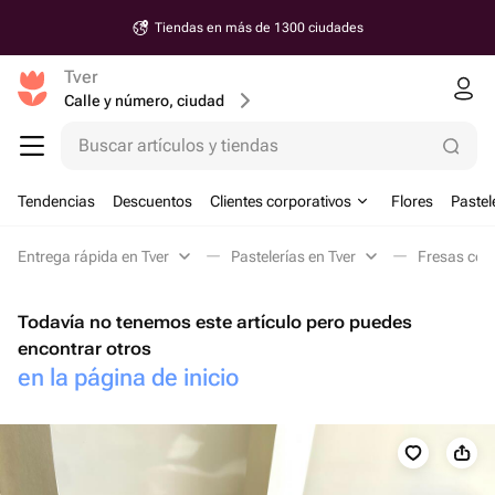
Tiendas en más de 1300 ciudades
Tver
Calle y número, ciudad
Buscar artículos y tiendas
Tendencias
Descuentos
Clientes corporativos
Flores
Pastel
Entrega rápida en Tver
Pastelerías en Tver
Fresas con 
Todavía no tenemos este artículo pero puedes
encontrar otros
en la página de inicio