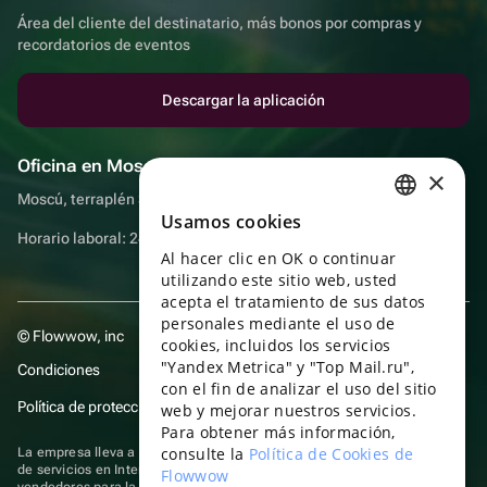
Área del cliente del destinatario, más bonos por compras y
recordatorios de eventos
Descargar la aplicación
Oficina en Moscú
×
Moscú, terraplén Sadovnicheskaya, 9, sala 2/3
Usamos cookies
RUSSIAN
Horario laboral: 24 horas
Al hacer clic en OK o continuar
ENGLISH
utilizando este sitio web, usted
UKRAINIAN
acepta el tratamiento de sus datos
personales mediante el uso de
© Flowwow, inc
PORTUGUESE
cookies, incluidos los servicios
"Yandex Metrica" y "Top Mail.ru",
Condiciones
SPANISH
con el fin de analizar el uso del sitio
Política de protección y privacidad de datos
web y mejorar nuestros servicios.
HUNGARIAN
Para obtener más información,
ITALIAN
consulte la
Política de Cookies de
La empresa lleva a cabo su actividad en el ámbito de las TI: prestación
de servicios en Internet para la publicación de ofertas (anuncios) de
Flowwow
FRENCH
vendedores para la venta de artículos. Acceder a la
información sobre