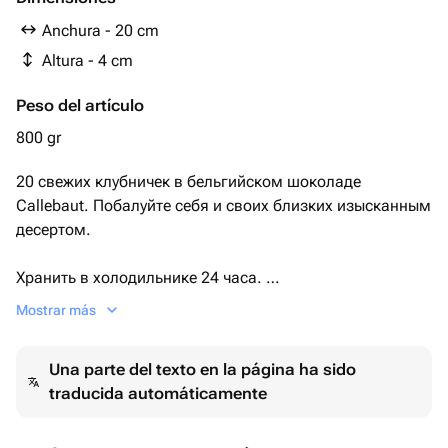
Anchura - 20 cm
Altura - 4 cm
Peso del artículo
800 gr
20 свежих клубничек в бельгийском шоколаде
Callebaut. Побалуйте себя и своих близких изысканным
десертом.
Хранить в холодильнике 24 часа.
Mostrar más
Прекрасный подарок на день рождения, маме,
девушке, жене, любимой, подруге, сестре. И просто
Una parte del texto en la página ha sido
сюрприз для любимых .
traducida automáticamente