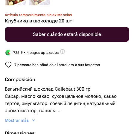
Artículo temporalmente sin existencias
Клубника в шоколаде 20 шт
Saber cuándo estará disponible
725
₽
× 4 pagos aplazados
7 persona han añadido el producto a sus favoritos
Composición
Бельгийский шоколад Callebaut 300 гр
Сахар, масло какао, сухое цельное молоко, какао
тертое, эмульгатор: соевый лецитин,натуральный
ароматизатор, ваниль.
Сублимированная клубника, малина 10 гр
Mostrar más
Клубника 20 шт
Dimensiones