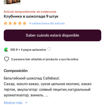
Artículo temporalmente sin existencias
Клубника в шоколаде 9 штук
4 valoraciones del artículo
Saber cuándo estará disponible
500
₽
× 4 pagos aplazados
5 persona han añadido el producto a sus favoritos
Composición
Бельгийский шоколад Callebaut.
Сахар, масло какао, сухое цельное молоко, какао
тертое, эмульгатор: соевый лецитин,натуральный
ароматизатор, ваниль.
Mostrar más