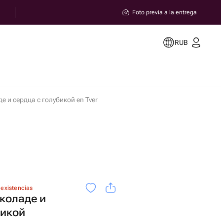
Foto previa a la entrega
RUB
е и сердца с голубикой en Tver
 existencias
коладе и
бикой