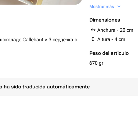
Бельгийский шоколад
Mostrar más
Сахар, масло какао,
тертое, эмульгатор:
Dimensiones
ароматизатор, ванил
Anchura - 20 cm
Altura - 4 cm
околаде Callebaut и 3 сердечка с
Peso del artículo
670 gr
ina ha sido traducida automáticamente