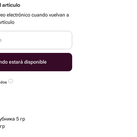
 artículo
reo electrónico cuando vuelvan a
rtículo
o
ndo estará disponible
ados
убника 5 гр
 гр