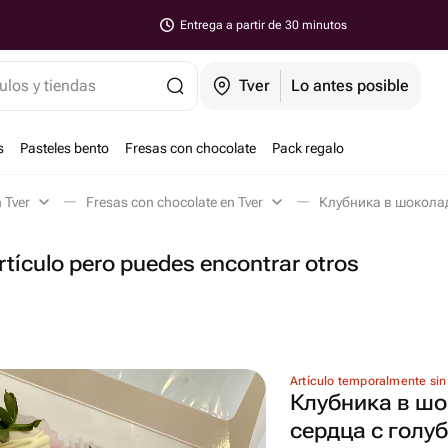
Entrega a partir de 30 minutos
ulos y tiendas
Tver
Lo antes posible
s
Pasteles bento
Fresas con chocolate
Pack regalo
n Tver
Fresas con chocolate en Tver
Клубника в шоколад
tículo pero puedes encontrar otros
Artículo temporalmente sin
Клубника в шо
сердца с голу