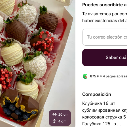
Puedes suscribirte al
Te avisaremos por cor
haber existencias del a
Tu correo electrónic
Saber cuá
875
₽
× 4 pagos aplaz
Composición
Клубника 16 шт
сублимированная кл
20 cm
кокосовая стружка 5
4 cm
Голубика 125 гр