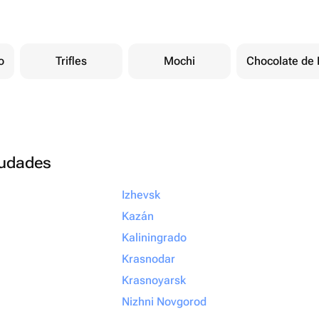
o
Trifles
Mochi
Chocolate de 
ciudades
Izhevsk
Kazán
Kaliningrado
Krasnodar
Krasnoyarsk
Nizhni Novgorod