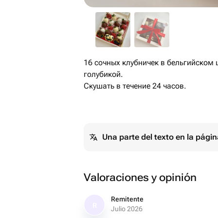
16 сочных клубничек в бельгийском ш
голубикой.
Скушать в течение 24 часов.
Una parte del texto en la pág
Valoraciones y opinión
Remitente
R
Julio 2026