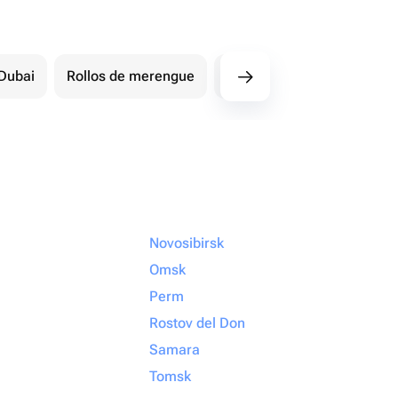
Dubai
Rollos de merengue
Pasteles de bebé
Ot
Novosibirsk
Omsk
Perm
Rostov del Don
Samara
Tomsk