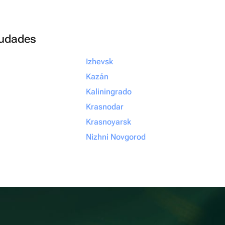
ciudades
Izhevsk
Kazán
Kaliningrado
Krasnodar
Krasnoyarsk
Nizhni Novgorod