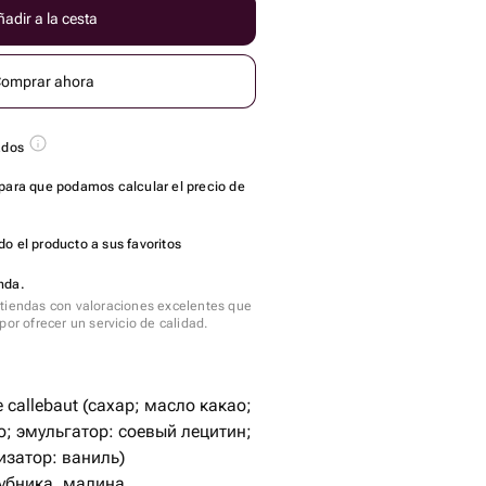
adir a la cesta
omprar ahora
ados
para que podamos calcular el precio de
o el producto a sus favoritos
nda.
tiendas con valoraciones excelentes que
por ofrecer un servicio de calidad.
callebaut (сахар; масло какао;
о; эмульгатор: соевый лецитин;
затор: ваниль)
убника, малина