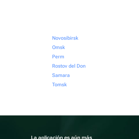
Novosibirsk
Omsk
Perm
Rostov del Don
Samara
Tomsk
La aplicación es aún más