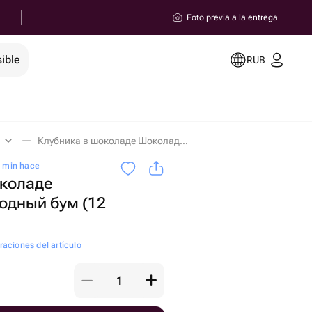
Foto previa a la entrega
ible
RUB
Клубника в шоколаде Шоколадно-ягодный бум (12 штук) en Magnitogorsk
0 min hace
околаде
одный бум (12
raciones del artículo