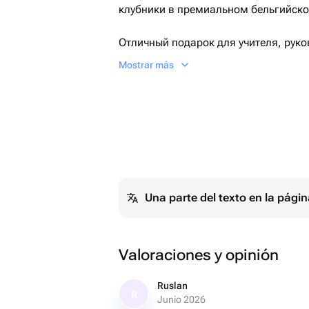
клубники в премиальном бельгийско
Отличный подарок для учителя, руко
сентября
Mostrar más
Идеальный подарок на день рождени
• Срок годности клубники в шоколад
12 часов
• Хранить при температуре +4.+6 гра
Una parte del texto en la pág
Valoraciones y opinión
Ruslan
R
Junio 2026