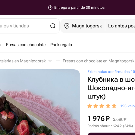
Entrega a partir de 30 minutos
ulos y tiendas
Magnitogorsk
Lo antes pos
s
Fresas con chocolate
Pack regalo
telerías en Magnitogorsk
Fresas con chocolate en Magnitogorsk
Existencias confirmadas 1
Клубника в ш
Шоколадно-яг
штук)
193 valo
1 976
₽
2 600
₽
Podrás ahorrar
624
₽
(
24
%
)