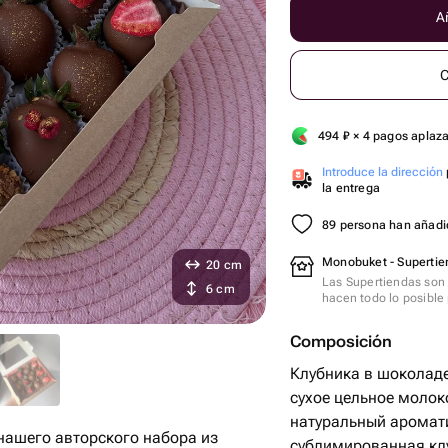
Añ
C
494
₽
× 4 pagos aplaz
Introduce la dirección
la entrega
89 persona han añadid
Monobuket - Supertie
20 cm
Las Supertiendas son 
6 cm
hacen todo lo posible 
Composición
Клубника в шоколаде 
сухое цельное молок
натуральный аромати
нашего авторского набора из
сублимированная кл