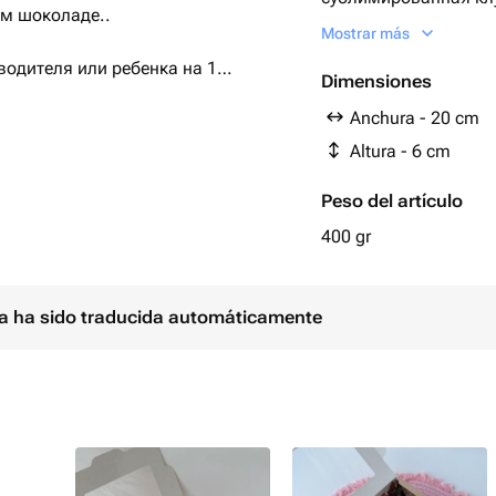
м шоколаде..
сублимированная, в
Mostrar más
водителя или ребенка на 1
Dimensiones
Anchura - 20 cm
е или на любой другой повод❤️
Altura - 6 cm
е
Peso del artículo
дусов (в холодильнике)
400 gr
ina ha sido traducida automáticamente