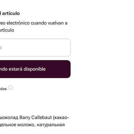
 artículo
reo electrónico cuando vuelvan a
rtículo
o
ndo estará disponible
ados
околад Barry Callebaut (какао-
 цельное молоко, натуральная