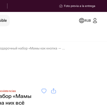
Foto previa a la entrega
ible
RUB
Подарочный набор «Мамы как кнопка — на них всё держится» en Magnitogorsk
 existencias
набор «Мамы
на них всё