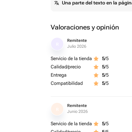
Una parte del texto en la pág
✓ Премиальный бельгийский шоколад
✓ Натуральный состав, без растите
✓ Эффектное оформление — подарок
Valoraciones y opinión
первой секунды
✓ Универсальный и очень нежный в
Remitente
R
Julio 2026
✓ Готов к вручению — не требует до
Servicio de la tienda
5
/5
Calidad/precio
5
/5
Entrega
5
/5
Compatibilidad
5
/5
Remitente
R
Junio 2026
Servicio de la tienda
5
/5
Calidad/precio
5
/5