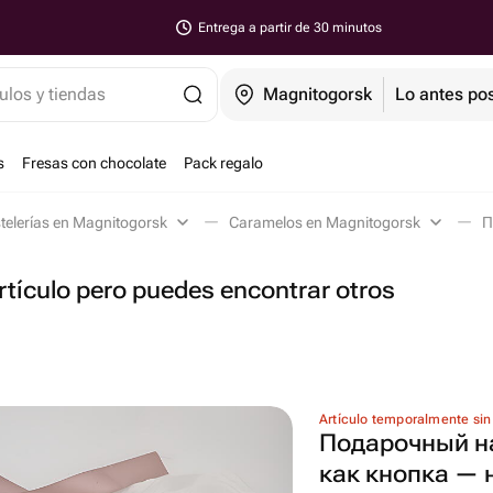
Entrega a partir de 30 minutos
ulos y tiendas
Magnitogorsk
Lo antes pos
s
Fresas con chocolate
Pack regalo
telerías en Magnitogorsk
Caramelos en Magnitogorsk
tículo pero puedes encontrar otros
Artículo temporalmente sin
Подарочный 
как кнопка — 