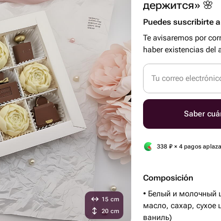
держится» 🌸
Puedes suscribirte al
Te avisaremos por cor
haber existencias del a
Tu correo electrónic
Saber cuá
338
₽
× 4 pagos aplaz
Composición
• Белый и молочный ш
15 cm
масло, сахар, сухое
20 cm
ваниль)