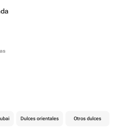
nda
ias
ubai
Dulces orientales
Otros dulces