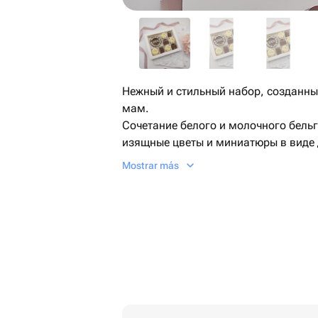
Нежный и стильный набор, созданн
мам.
Сочетание белого и молочного бельг
изящные цветы и миниатюры в виде 
настоящему тёплый и трогательный 
Mostrar más
Большая плиточка с надписью «Мамы
держится» делает набор особенным 
ощущение заботы.
Идеален на День матери, День рожде
«люблю» 💗
Преимущества