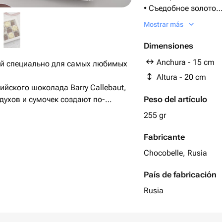
• Съедобное золото
• Натуральные краси
Mostrar más
✘ Нет растительных
Dimensiones
✘ Нет пальмового м
Anchura - 15 cm
ый специально для самых любимых
✘ Нет консервантов
Altura - 20 cm
ийского шоколада Barry Callebaut,
духов и сумочек создают по-
Peso del artículo
подарок.
255 gr
 как кнопка — на них всё
Fabricante
— он вызывает улыбку, эмоции и
Chocobelle, Rusia
País de fabricación
ния или просто чтобы сказать
Rusia