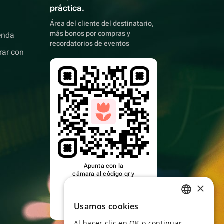
práctica.
Área del cliente del destinatario,
más bonos por compras y
enda
recordatorios de eventos
rar con
Apunta con la
cámara al código qr y
descarga la
×
aplicación
Usamos cookies
RUSSIAN
Al hacer clic en OK o continuar