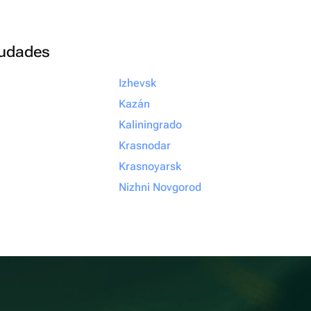
ciudades
Izhevsk
Kazán
Kaliningrado
Krasnodar
Krasnoyarsk
Nizhni Novgorod