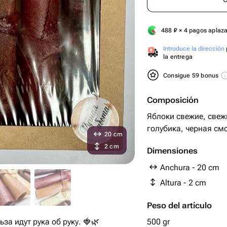
488
₽
× 4 pagos aplaz
Introduce la dirección
la entrega
Consigue 59 bonus
Composición
Яблоки свежие, свеж
голубика, черная см
20 cm
2 cm
Dimensiones
Anchura - 20 cm
Altura - 2 cm
Peso del artículo
за идут рука об руку. 🍓🌿
500 gr