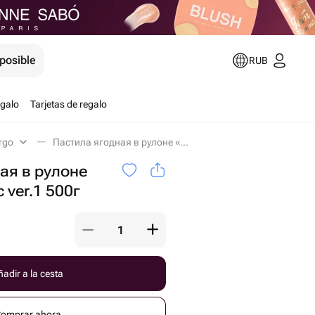
posible
RUB
egalo
Tarjetas de regalo
urgo
Пастила ягодная в рулоне «Ягодный микс ver.1 500г en San Petersburgo
ая в рулоне
 ver.1 500г
adir a la cesta
omprar ahora