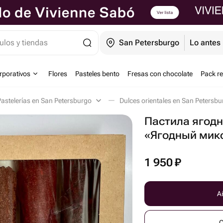
ulos y tiendas
San Petersburgo
Lo antes 
orporativos
Flores
Pasteles bento
Fresas con chocolate
Pack r
Pastelerías en San Petersburgo
Dulces orientales en San Petersb
Пастила ягодн
«Ягодный микс
1 950
₽
Añ
C