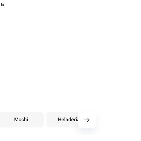
 la
Mochi
Heladería
Chocolate de Duba