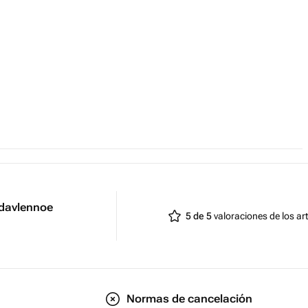
ов
куда угодно
, кто следит за питанием
м
 кофе, йогуртом и даже сыром —
усовые открытия!
avlennoe
5 de 5
valoraciones de los art
Normas de cancelación