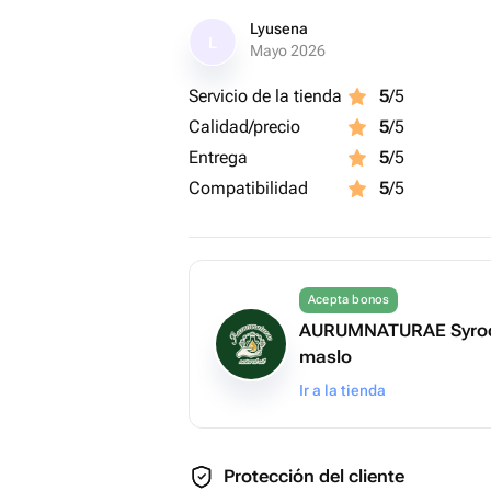
✅ Без сахара, глютена и консервант
Lyusena
L
✅ Удобная упаковка — бери с собой 
Mayo 2026
✅ Подходит для вегетарианцев и тех
Servicio de la tienda
5
/5
✅ Отличная альтернатива сладостя
Calidad/precio
5
/5
Пастила отлично сочетается с чаем,
экспериментируй и находи новые вк
Entrega
5
/5
Compatibilidad
5
/5
Acepta bonos
AURUMNATURAE Syrod
maslo
Ir a la tienda
Protección del cliente