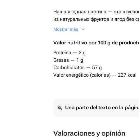
Наша ягодная пастила — это вкусно
из натуральных фруктов и ягод без с
Мы берем только свежие яблоки, виш
Mostrar más
сезонные плоды, аккуратно измельч
температуре, сохраняя витамины, кл
Valor nutritivo por 100 g de product
Proteína — 2 g
Каждый рулетик — это максимум вк
Grasas — 1 g
подходит детям, спортсменам, офи
Carbohidratos — 57 g
путешественникам — всем, кто хочет 
Valor energético (calorías) — 227 kcal
В наборе 5 вкусов:
голубика
клубника
Una parte del texto en la pág
вишня
черная смородина
йогурт
Почему стоит попробовать:
Valoraciones y opinión
✅ Только натуральные ингредиенты