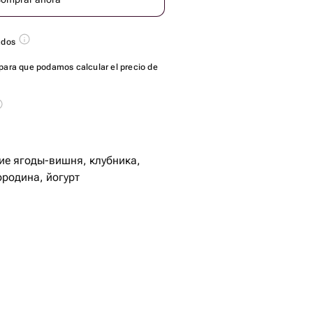
ados
para que podamos calcular el precio de
ие ягоды-вишня, клубника,
ородина, йогурт