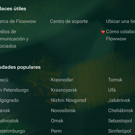
laces útiles
erca de Flowwow
Centro de soporte
Ubicar una ti
dios de
Cómo colabo
municación y
Flowwow
ociados
udades populares
scú
Krasnodar
Tomsk
n Petersburgo
Krasnoyarsk
Ufá
lgogrado
Nizhni Novgorod
Jabárovsk
iansk
Novosibirsk
Cheliábinsk
adivostok
Omsk
Sebastopol
aterimburgo
Perm
Simferópol