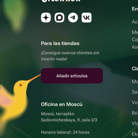
En
Ac
Me
Co
Para las tiendas
As
¡Consigue nuevos clientes sin
invertir nada!
Ci
Añadir artículos
Mo
Sa
Vo
Oficina en Moscú
Br
Moscú, terraplén
Sadovnicheskaya, 9, sala 2/3
Vl
Horario laboral: 24 horas
Ek