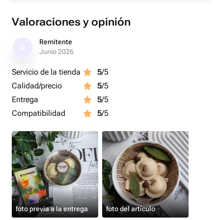
молочного шоколада.
Valoraciones y opinión
Размер тарелки 11×6 см.
Прилагается открытка
Remitente
R
Junio 2026
Servicio de la tienda
5
/5
Calidad/precio
5
/5
Entrega
5
/5
Compatibilidad
5
/5
foto previa a la entrega
foto del artículo