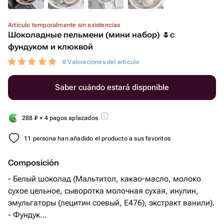
Artículo temporalmente sin existencias
Шоколадные пельмени (мини набор) 🌷с
фундуком и клюквой
8 Valoraciones del artículo
Saber cuándo estará disponible
288
₽
× 4 pagos aplazados
11 persona han añadido el producto a sus favoritos
Composición
- Белый шоколад (Мальтитол, какао-масло, молоко
сухое цельное, сыворотка молочная сухая, инулин,
эмульгаторы (лецитин соевый, Е476), экстракт ванили).
- Фундук