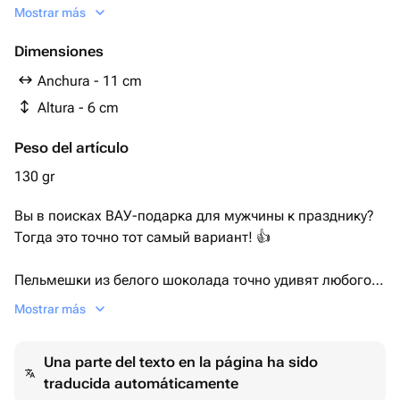
- Вяленая клюква
Mostrar más
- Пищевой краситель
Dimensiones
Anchura - 11 cm
Altura - 6 cm
Peso del artículo
130 gr
Вы в поисках ВАУ-подарка для мужчины к празднику?
Тогда это точно тот самый вариант! 👍
Пельмешки из белого шоколада точно удивят любого
получателя!
Mostrar más
Мужчины радуются как дети 😁
Una parte del texto en la página ha sido
В наборе 9 пельмешек, лаврушка из белого шоколада,
traducida automáticamente
чеснок из белого шоколада, Перец горошком из