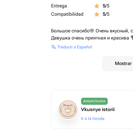
Entrega
5
/5
Compatibilidad
5
/5
Большое спасибо🌸 Очень вкусный, с
Девушка очень приятная и красива 
Traducir a Español
Mostrar 
Acepta bonos
Vkusnye istorii
Ir a la tienda