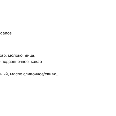
ndanos
ар, молоко, яйца,
 подсолнечное, какао
жный, масло сливочное/сливки
ра, молочный шоколад