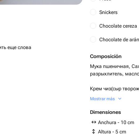
Snickers
Chocolate cereza
Chocolate de ará
ить еще слова
Composición
Мука пшеничная, Сах
вывать было приятно.
разрыхлитель, масло
.
Крем чиз(сыр творо
33 %, Сахарная пуд
Mostrar más
к стал идеальным.
конфи
Dimensiones
Anchura - 10 cm
Altura - 5 cm