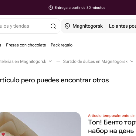
Entrega a partir de 30 minutos
ulos y tiendas
Magnitogorsk
Lo antes pos
s
Fresas con chocolate
Pack regalo
telerías en Magnitogorsk
Surtido de dulces en Magnitogorsk
tículo pero puedes encontrar otros
Artículo temporalmente sin
Топ! Бенто тор
набор на день