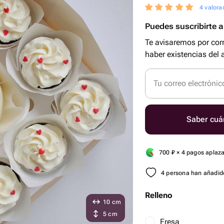
4 valora
Puedes suscribirte al
Te avisaremos por cor
haber existencias del a
Tu correo electrónic
Saber cuá
700
₽
× 4 pagos aplaz
4 persona han añadido
Relleno
10 cm
5 cm
Fresa