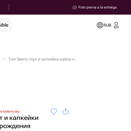
Foto previa a la entrega
ible
RUB
Топ! Бенто торт и капкейки набор на день рождения en Magnitogorsk
 existencias
т и капкейки
 рождения