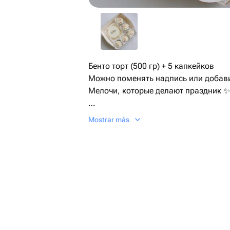
Бенто торт (500 гр) + 5 капкейков
Можно поменять надпись или добав
Мелочи, которые делают праздник ✨
Красивая коробка — чтобы распако
Mostrar más
Тёплая открытка — для важных слов
Свеча — чтобы загадать желание.
Я продумала всё, чтобы ваш подаро
🍰 Торт
🎁 Упаковка
💌 Открытка
🕯️ Свеча