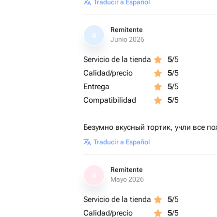
Traducir a Español
Remitente
R
Junio 2026
Servicio de la tienda
5
/5
Calidad/precio
5
/5
Entrega
5
/5
Compatibilidad
5
/5
Безумно вкусный тортик, учли все п
Traducir a Español
Remitente
R
Mayo 2026
Servicio de la tienda
5
/5
Calidad/precio
5
/5