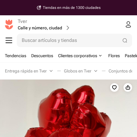
Tiendas en más de 1300 ciudades
Tver
Calle y número, ciudad
Buscar artículos y tiendas
Tendencias
Descuentos
Clientes corporativos
Flores
Pastel
Entrega rápida en Tver
Globos en Tver
Conjuntos de g