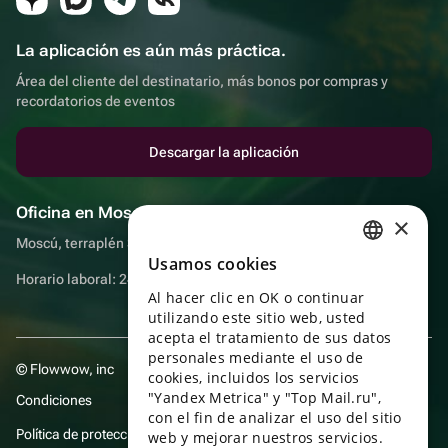
La aplicación es aún más práctica.
Área del cliente del destinatario, más bonos por compras y
recordatorios de eventos
Descargar la aplicación
Oficina en Moscú
×
Moscú, terraplén Sadovnicheskaya, 9, sala 2/3
Usamos cookies
RUSSIAN
Horario laboral: 24 horas
Al hacer clic en OK o continuar
ENGLISH
utilizando este sitio web, usted
UKRAINIAN
acepta el tratamiento de sus datos
personales mediante el uso de
© Flowwow, inc
PORTUGUESE
cookies, incluidos los servicios
"Yandex Metrica" y "Top Mail.ru",
Condiciones
SPANISH
con el fin de analizar el uso del sitio
Política de protección y privacidad de datos
web y mejorar nuestros servicios.
HUNGARIAN