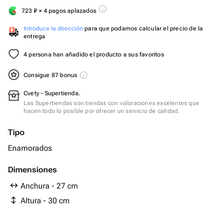
723
₽
× 4 pagos aplazados
Introduce la dirección
para que podamos calcular el precio de la
entrega
4 persona han añadido el producto a sus favoritos
Consigue 87 bonus
Cvety - Supertienda.
Las Supertiendas son tiendas con valoraciones excelentes que
hacen todo lo posible por ofrecer un servicio de calidad.
Tipo
Enamorados
Dimensiones
Anchura - 27 cm
Altura - 30 cm