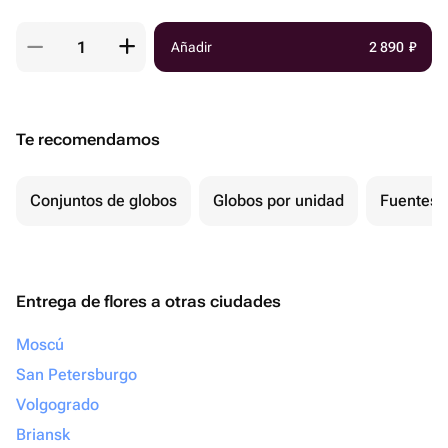
Añadir
2 890
₽
Te recomendamos
Conjuntos de globos
Globos por unidad
Fuentes 
Entrega de flores a otras ciudades
Moscú
San Petersburgo
Volgogrado
Briansk