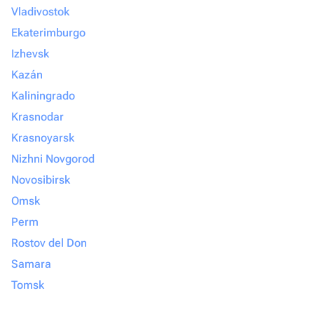
Vladivostok
Ekaterimburgo
Izhevsk
Kazán
Kaliningrado
Krasnodar
Krasnoyarsk
Nizhni Novgorod
Novosibirsk
Omsk
Perm
Rostov del Don
Samara
Tomsk