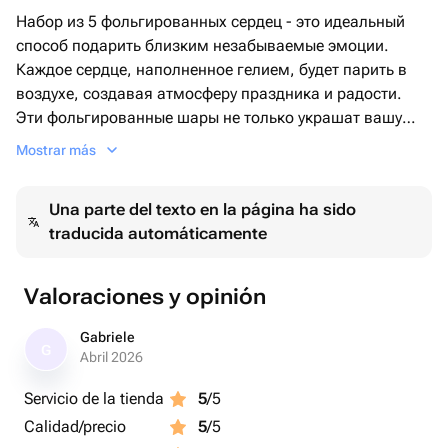
Набор из 5 фольгированных сердец - это идеальный
способ подарить близким незабываемые эмоции.
Каждое сердце, наполненное гелием, будет парить в
воздухе, создавая атмосферу праздника и радости.
Эти фольгированные шары не только украшат вашу
вечеринку или торжество, но и станут прекрасным
Mostrar más
подарком для любимых.
Una parte del texto en la página ha sido
Подарите своим близким незабываемые моменты с
traducida automáticamente
помощью этого набора фольгированных сердец. Они
станут прекрасным дополнением к любому празднику,
будь то день рождения, свадьба или просто веселая
Valoraciones y opinión
вечеринка с друзьями. Создайте атмосферу любви и
радости с помощью этих воздушных шаров-сердец!
Gabriele
G
Abril 2026
Servicio de la tienda
5
/5
Calidad/precio
5
/5