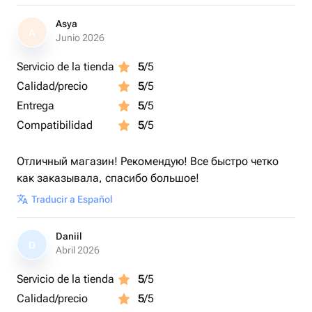
Просто свяжитесь с нами — и мы подберём идеальный
вариант с учётом вашего запроса, повода и
Asya
A
Junio 2026
настроения 🎁
Servicio de la tienda
5
/5
Calidad/precio
5
/5
Entrega
5
/5
Compatibilidad
5
/5
Отличный магазин! Рекомендую! Все быстро четко
как заказывала, спасибо большое!
Traducir a Español
Daniil
D
Abril 2026
Servicio de la tienda
5
/5
Calidad/precio
5
/5