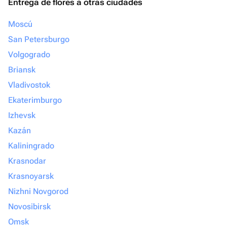
Entrega de flores a otras ciudades
Moscú
San Petersburgo
Volgogrado
Briansk
Vladivostok
Ekaterimburgo
Izhevsk
Kazán
Kaliningrado
Krasnodar
Krasnoyarsk
Nizhni Novgorod
Novosibirsk
Omsk