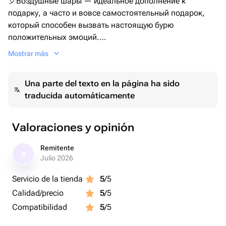
🎈Воздушные шары — идеальное дополнение к
подарку, а часто и вовсе самостоятельный подарок,
который способен вызвать настоящую бурю
положительных эмоций.
В нашем мире именно эмоции и чувства — самое
Mostrar más
ценное. Подарите их своим близким людям и скажите
главное без слов.
Una parte del texto en la página ha sido
traducida automáticamente
💰 Стоимость указана за:
* 2 латексных шара
* 3 фольгированные фигуры
Valoraciones y opinión
* 3 фольгированных сердца
* гелий
Remitente
R
* грузы
Julio 2026
* пакеты для транспортировки
Servicio de la tienda
5
/5
Calidad/precio
5
/5
✨ Индивидуальные изменения
Любой набор можно подкорректировать по объёму и
Compatibilidad
5
/5
составу.