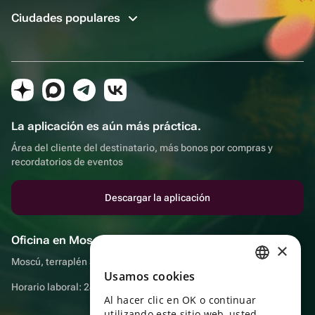
Ciudades populares
La aplicación es aún más práctica.
Área del cliente del destinatario, más bonos por compras y
recordatorios de eventos
Descargar la aplicación
Oficina en Moscú
×
Moscú, terraplén Sadovnicheskaya, 9, sala 2/3
Usamos cookies
RUSSIAN
Horario laboral: 24 horas
Al hacer clic en OK o continuar
ENGLISH
utilizando este sitio web, usted