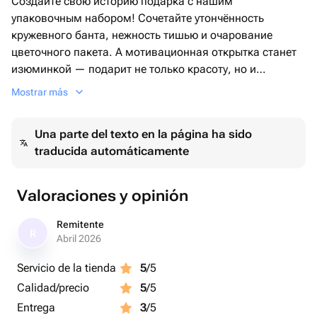
Создайте свою историю подарка с нашим
упаковочным набором! Сочетайте утончённость
кружевного банта, нежность тишью и очарование
цветочного пакета. А мотивационная открытка станет
изюминкой — подарит не только красоту, но и
вдохновение. Подарите эмоции дважды: с подарком и
Mostrar más
его подачей!❤️
Una parte del texto en la página ha sido
traducida automáticamente
Valoraciones y opinión
Remitente
R
Abril 2026
Servicio de la tienda
5
/5
Calidad/precio
5
/5
Entrega
3
/5