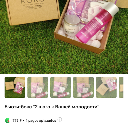
Бьюти-бокс "2 шага к Вашей молодости"
775
₽
× 4 pagos aplazados