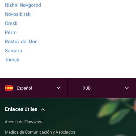
Nizhni Novgorod
Novosibirsk
Omsk
Perm
Rostov del Don
Samara
Tomsk
Español
RUB
Enlaces útiles
Acerca de Flowwow
Medios de Comunicación y Asociados