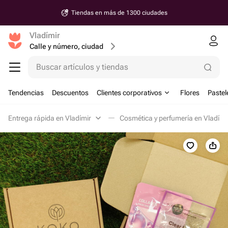
Tiendas en más de 1300 ciudades
Vladímir
Calle y número, ciudad
Buscar artículos y tiendas
Tendencias
Descuentos
Clientes corporativos
Flores
Pastel
Entrega rápida en Vladímir
Cosmética y perfumería en Vladími