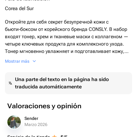
Corea del Sur
Откройте для себя секрет безупречной кожи с
бьюти‑боксом от корейского бренда CONSLY. В набор
входят тонер, крем и тканевые маски с коллагеном —
четыре ключевых продукта для комплексного ухода.
Тонер мгновенно увлажняет и подготавливает кожу,
крем обеспечивает длительное питание и защиту, а
Mostrar más
маска даёт экспресс‑эффект подтянутости и сияния.
Благодаря высокой концентрации коллагена средства
Una parte del texto en la página ha sido
активно стимулируют обновление клеток, повышают
traducida automáticamente
упругость и замедляют процессы старения. Подарите
своей коже антивозрастной уход в домашних условиях
— результат превзойдёт ожидания!
Valoraciones y opinión
Sender
Marzo 2026