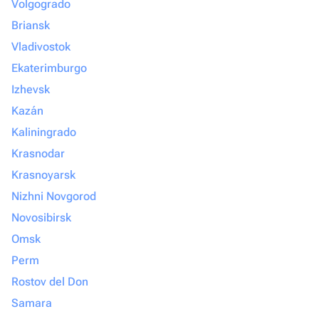
Volgogrado
Briansk
Vladivostok
Ekaterimburgo
Izhevsk
Kazán
Kaliningrado
Krasnodar
Krasnoyarsk
Nizhni Novgorod
Novosibirsk
Omsk
Perm
Rostov del Don
Samara