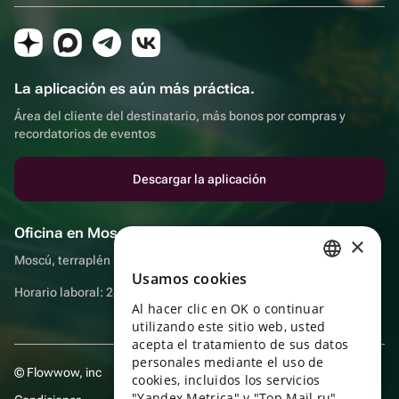
La aplicación es aún más práctica.
Área del cliente del destinatario, más bonos por compras y
recordatorios de eventos
Descargar la aplicación
Oficina en Moscú
×
Moscú, terraplén Sadovnicheskaya, 9, sala 2/3
Usamos cookies
RUSSIAN
Horario laboral: 24 horas
Al hacer clic en OK o continuar
ENGLISH
utilizando este sitio web, usted
UKRAINIAN
acepta el tratamiento de sus datos
personales mediante el uso de
© Flowwow, inc
PORTUGUESE
cookies, incluidos los servicios
"Yandex Metrica" y "Top Mail.ru",