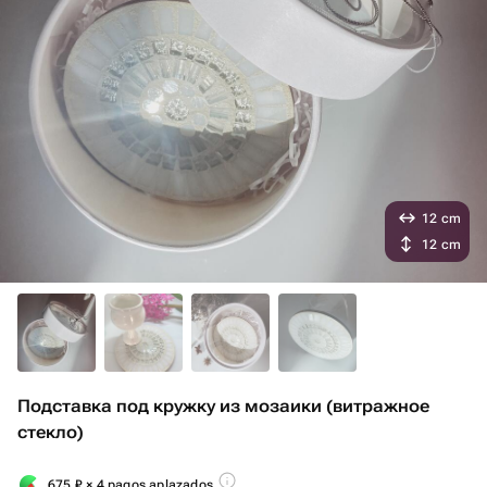
12 cm
12 cm
Подставка под кружку из мозаики (витражное
стекло)
675
₽
× 4 pagos aplazados