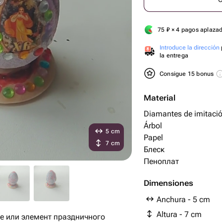
75
₽
× 4 pagos aplaza
Introduce la dirección
la entrega
Consigue 15 bonus
Material
Diamantes de imitaci
Árbol
5 cm
Papel
7 cm
Блеск
Пеноплат
Dimensiones
Anchura - 5 cm
Altura - 7 cm
е или элемент праздничного