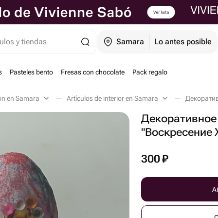
ulos y tiendas
Samara
Lo antes posible
s
Pasteles bento
Fresas con chocolate
Pack regalo
ón en Samara
Artículos de interior en Samara
Декоративное
"Воскресение 
300
₽
Añ
C