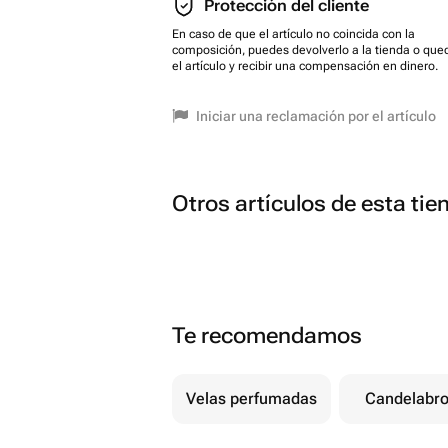
Protección del cliente
Функционал:
En caso de que el artículo no coincida con la
composición, puedes devolverlo a la tienda o que
el artículo y recibir una compensación en dinero.
Элемент декора. Превратит ваш инте
наполнит дом атмосферой весны и р
Памятный подарок. Подойдёт для бли
Iniciar una reclamación por el artículo
символом добрых пожеланий и светл
Часть пасхальной композиции. Отли
яйцами, куличами и другими празд
Otros artículos de esta tie
Коллекционный предмет. Если вы со
это яйцо станет ценным пополнение
Te recomendamos
Velas perfumadas
Candelabr