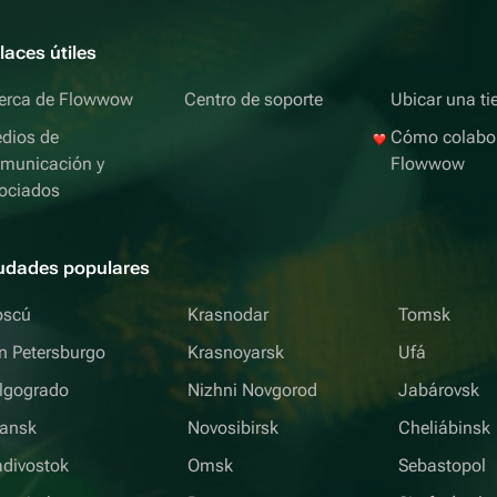
laces útiles
erca de Flowwow
Centro de soporte
Ubicar una ti
dios de
Cómo colabo
municación y
Flowwow
ociados
udades populares
scú
Krasnodar
Tomsk
n Petersburgo
Krasnoyarsk
Ufá
lgogrado
Nizhni Novgorod
Jabárovsk
iansk
Novosibirsk
Cheliábinsk
adivostok
Omsk
Sebastopol