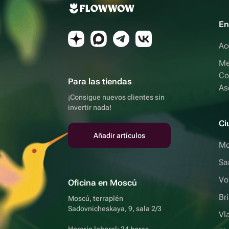
En
Ac
Me
Co
Para las tiendas
As
¡Consigue nuevos clientes sin
invertir nada!
Ci
Añadir artículos
Mo
Sa
Vo
Oficina en Moscú
Br
Moscú, terraplén
Sadovnicheskaya, 9, sala 2/3
Vl