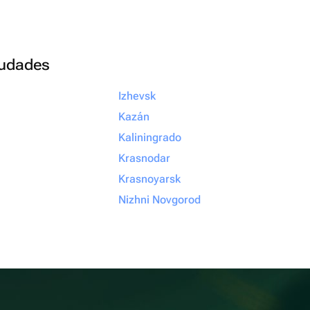
ciudades
Izhevsk
Kazán
Kaliningrado
Krasnodar
Krasnoyarsk
Nizhni Novgorod