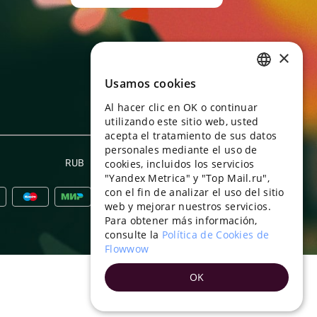
×
Usamos cookies
RUSSIAN
Al hacer clic en OK o continuar
ENGLISH
utilizando este sitio web, usted
UKRAINIAN
acepta el tratamiento de sus datos
personales mediante el uso de
PORTUGUESE
RUB
cookies, incluidos los servicios
Español
"Yandex Metrica" y "Top Mail.ru",
SPANISH
con el fin de analizar el uso del sitio
web y mejorar nuestros servicios.
HUNGARIAN
Para obtener más información,
ITALIAN
consulte la
Política de Cookies de
Flowwow
FRENCH
OK
TURKISH
GERMAN