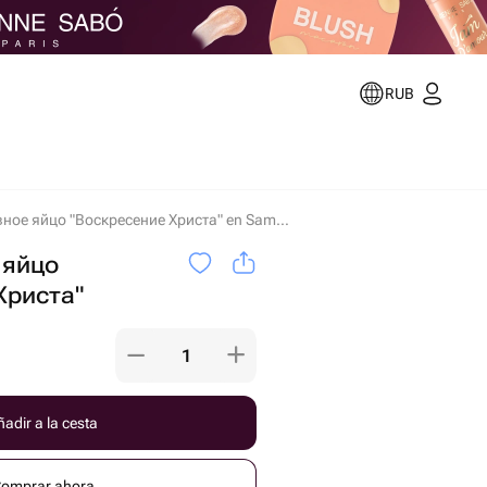
RUB
Декоративное яйцо "Воскресение Христа" en Samara
 яйцо
Христа"
adir a la cesta
omprar ahora