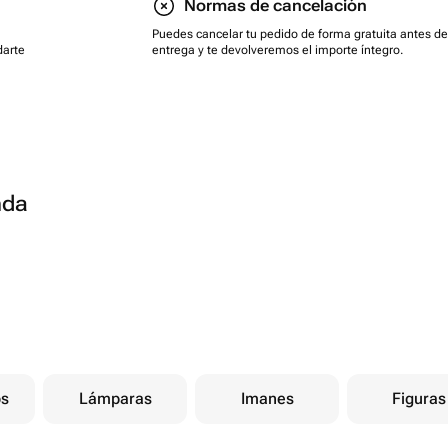
Normas de cancelación
Puedes cancelar tu pedido de forma gratuita antes de
darte
entrega y te devolveremos el importe íntegro.
рьер в праздничную зону,
адости.
зких, коллег, друзей — станет
ого праздника.
чно дополнит корзину с крашеными
ничными атрибутами.
nda
бираете тематические украшения,
м вашей коллекции.
os
Lámparas
Imanes
Figuras