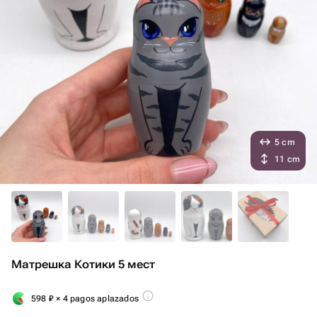
5 cm
11 cm
Матрешка Котики 5 мест
598
₽
× 4 pagos aplazados