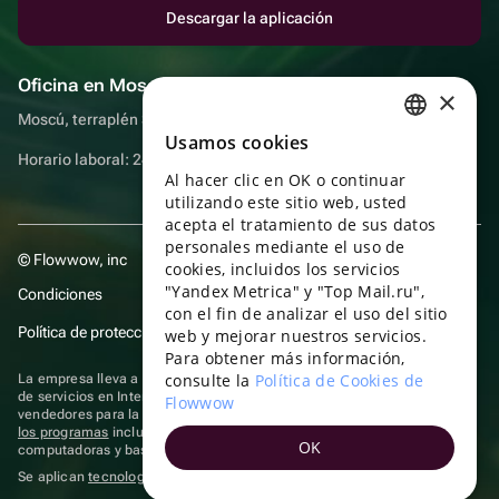
Descargar la aplicación
Oficina en Moscú
×
Moscú, terraplén Sadovnicheskaya, 9, sala 2/3
Usamos cookies
RUSSIAN
Horario laboral: 24 horas
Al hacer clic en OK o continuar
ENGLISH
utilizando este sitio web, usted
UKRAINIAN
acepta el tratamiento de sus datos
personales mediante el uso de
© Flowwow, inc
PORTUGUESE
cookies, incluidos los servicios
"Yandex Metrica" y "Top Mail.ru",
Condiciones
SPANISH
con el fin de analizar el uso del sitio
Política de protección y privacidad de datos
web y mejorar nuestros servicios.
HUNGARIAN
Para obtener más información,
ITALIAN
consulte la
Política de Cookies de
La empresa lleva a cabo su actividad en el ámbito de las TI: prestación
de servicios en Internet para la publicación de ofertas (anuncios) de
Flowwow
FRENCH
vendedores para la venta de artículos. Acceder a la
información sobre
los programas
incluidos en el registro de programas rusos para
OK
TURKISH
computadoras y bases de datos.
Se aplican
tecnologías de recomendación
GERMAN