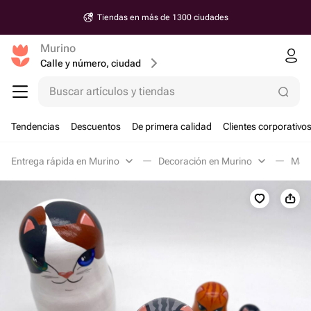
Tiendas en más de 1300 ciudades
Murino
Calle y número, ciudad
Buscar artículos y tiendas
Tendencias
Descuentos
De primera calidad
Clientes corporativo
Entrega rápida en Murino
Decoración en Murino
Matr