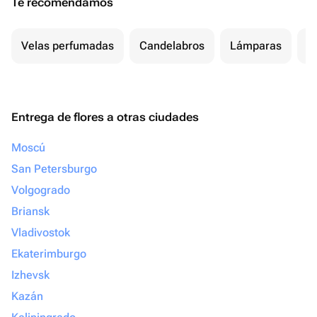
Te recomendamos
Velas perfumadas
Candelabros
Lámparas
L
Entrega de flores a otras ciudades
Moscú
San Petersburgo
Volgogrado
Briansk
Vladivostok
Ekaterimburgo
Izhevsk
Kazán