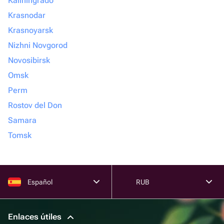
Kaliningrado
Krasnodar
Krasnoyarsk
Nizhni Novgorod
Novosibirsk
Omsk
Perm
Rostov del Don
Samara
Tomsk
Español
RUB
Enlaces útiles