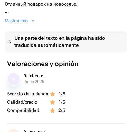
Отличный подарок на новоселье.
Экологичные материалы (матрешка из липы,
Mostrar más
нетоксичные темперные краски, эко-лак на водной
основе) Безопасно для детей!
Una parte del texto en la página ha sido
traducida automáticamente
Интерьерная матрешка состоит из 5 мест.
Высота первой матрешки 11 см, 2,5 см - последняя.
Ручная роспись темперными красками.
Valoraciones y opinión
Упаковка в крафтовую коробочку с красной лентой.
Remitente
R
Выглядит как готовый подарок.
Junio 2026
Servicio de la tienda
1
/5
Calidad/precio
1
/5
Compatibilidad
2
/5
Anonymous