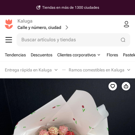
Tiendas en más de 1300 ciudades
Kaluga
Calle y número, ciudad
Buscar artículos y tiendas
Tendencias
Descuentos
Clientes corporativos
Flores
Pastel
Entrega rápida en Kaluga
Ramos comestibles en Kaluga