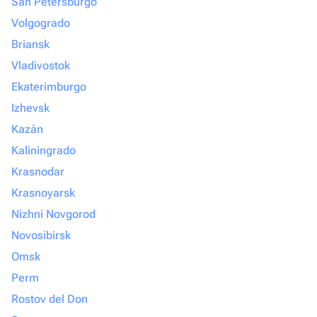
San Petersburgo
Volgogrado
Briansk
Vladivostok
Ekaterimburgo
Izhevsk
Kazán
Kaliningrado
Krasnodar
Krasnoyarsk
Nizhni Novgorod
Novosibirsk
Omsk
Perm
Rostov del Don