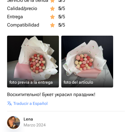
Servicio de la tienda
5
/5
Calidad/precio
5
/5
Entrega
5
/5
Compatibilidad
5
/5
foto previa a la entrega
foto del artículo
Восхитительно! Букет украсил праздник!
Traducir a Español
Lena
Marzo 2024