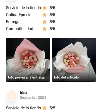
тепле.
Servicio de la tienda
5
/5
Calidad/precio
5
/5
Во все композиции ягода ставится ПО ВЕСУ, ее
количество может разниться и зависит от калибра
Entrega
5
/5
клубники. Пожалуйста, обратите на это внимание при
Compatibilidad
5
/5
выборе подарка!
Для любимой мамы !
foto previa a la entrega
foto del artículo
Irina
I
Septiembre 2024
Servicio de la tienda
5
/5