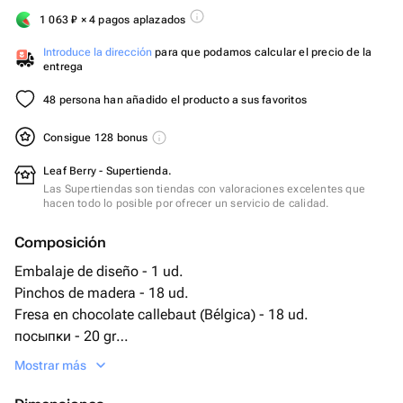
1 063
₽
× 4 pagos aplazados
Introduce la dirección
para que podamos calcular el precio de la
entrega
48 persona han añadido el producto a sus favoritos
Consigue 128 bonus
Leaf Berry - Supertienda.
Las Supertiendas son tiendas con valoraciones excelentes que
hacen todo lo posible por ofrecer un servicio de calidad.
Composición
Embalaje de diseño - 1 ud.
Pinchos de madera - 18 ud.
Fresa en chocolate callebaut (Bélgica) - 18 ud.
посыпки - 20 gr
этикетка фирменная - 1 ud.
Mostrar más