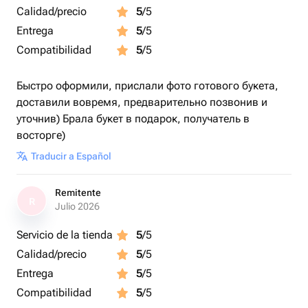
Calidad/precio
5
/5
Entrega
5
/5
Compatibilidad
5
/5
Быстро оформили, прислали фото готового букета,
доставили вовремя, предварительно позвонив и
уточнив) Брала букет в подарок, получатель в
восторге)
Traducir a Español
Remitente
R
Julio 2026
Servicio de la tienda
5
/5
Calidad/precio
5
/5
Entrega
5
/5
Compatibilidad
5
/5