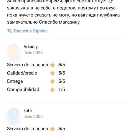
Заказ привезли вовремя, фото соответствует 👌
заказывала не себе, в подарок, поэтому про вкус
пока ничего сказать не могу, но выглядит клубника
замечательно Спасибо магазину
Traducir a Español
Arkadiy
A
Julio 2026
Servicio de la tienda
5
/5
Calidad/precio
5
/5
Entrega
5
/5
Compatibilidad
1
/5
kate
K
Julio 2026
Servicio de la tienda
5
/5