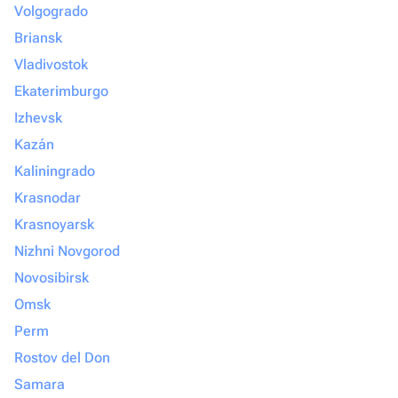
Volgogrado
Briansk
Vladivostok
Ekaterimburgo
Izhevsk
Kazán
Kaliningrado
Krasnodar
Krasnoyarsk
Nizhni Novgorod
Novosibirsk
Omsk
Perm
Rostov del Don
Samara