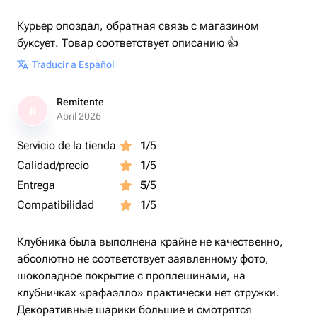
Курьер опоздал, обратная связь с магазином
буксует. Товар соответствует описанию 👍
Traducir a Español
Remitente
R
Abril 2026
Servicio de la tienda
1
/5
Calidad/precio
1
/5
Entrega
5
/5
Compatibilidad
1
/5
Клубника была выполнена крайне не качественно,
абсолютно не соответствует заявленному фото,
шоколадное покрытие с проплешинами, на
клубничках «рафаэлло» практически нет стружки.
Декоративные шарики большие и смотрятся