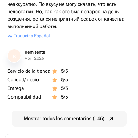
неаккуратно. По вкусу не могу сказать, что есть
недостатки. Но, так как это был подарок на день
рождения, остался неприятный осадок от качества
выполненной работы.
Traducir a Español
Remitente
R
Abril 2026
Servicio de la tienda
5
/5
Calidad/precio
5
/5
Entrega
5
/5
Compatibilidad
5
/5
Mostrar todos los comentarios (146)