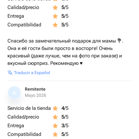
Calidad/precio
5
/5
Entrega
5
/5
Compatibilidad
5
/5
Спасибо за замечательный подарок для мамы 💐.
Она и её гости были просто в восторге! Очень
красивый (даже лучше, чем на фото при заказе) и
вкусный сюрприз. Рекомендую ♥️
Traducir a Español
Remitente
R
Mayo 2026
Servicio de la tienda
4
/5
Calidad/precio
5
/5
Entrega
3
/5
Compatibilidad
5
/5