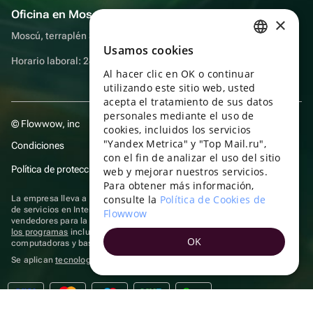
Oficina en Moscú
×
Moscú, terraplén Sadovnicheskaya, 9, sala 2/3
Usamos cookies
RUSSIAN
Horario laboral: 24 horas
Al hacer clic en OK o continuar
ENGLISH
utilizando este sitio web, usted
UKRAINIAN
acepta el tratamiento de sus datos
personales mediante el uso de
© Flowwow, inc
PORTUGUESE
cookies, incluidos los servicios
"Yandex Metrica" y "Top Mail.ru",
Condiciones
SPANISH
con el fin de analizar el uso del sitio
Política de protección y privacidad de datos
web y mejorar nuestros servicios.
HUNGARIAN
Para obtener más información,
ITALIAN
consulte la
Política de Cookies de
La empresa lleva a cabo su actividad en el ámbito de las TI: prestación
de servicios en Internet para la publicación de ofertas (anuncios) de
Flowwow
FRENCH
vendedores para la venta de artículos. Acceder a la
información sobre
los programas
incluidos en el registro de programas rusos para
OK
TURKISH
computadoras y bases de datos.
Se aplican
tecnologías de recomendación
GERMAN
POLISH