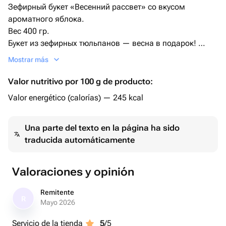
Зефирный букет «Весенний рассвет» со вкусом
ароматного яблока.
Вес 400 гр.
Букет из зефирных тюльпанов — весна в подарок!
Это идеальное решение, когда хочется подарить не
Mostrar más
просто цветы, а ещё и эмоции: восторг, удивление и
сладкое удовольствие.
Valor nutritivo por 100 g de producto:
Идеально для любого повода: День рождения, день
Valor energético (calorías) — 245 kcal
влюбленных, 8 Марта, День учителя, выпускной,
свадьба или просто как знак внимания.
Una parte del texto en la página ha sido
Срок хранения 7-10 дней при комнатной температуре в
traducida automáticamente
закрытой упаковке (без доступа воздуха), чтобы
избежать подсыхания.
Valoraciones y opinión
Remitente
R
Mayo 2026
Servicio de la tienda
5
/5