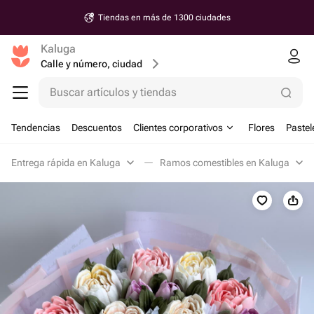
Tiendas en más de 1300 ciudades
Kaluga
Calle y número, ciudad
Buscar artículos y tiendas
Tendencias
Descuentos
Clientes corporativos
Flores
Pastel
Entrega rápida en Kaluga
Ramos comestibles en Kaluga