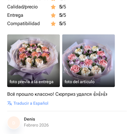
Calidad/precio
5
/5
Entrega
5
/5
Compatibilidad
5
/5
foto previa a la entrega
foto del artículo
Всё прошло классно! Сюрприз удался 👍👍👍
Traducir a Español
Denis
D
Febrero 2026