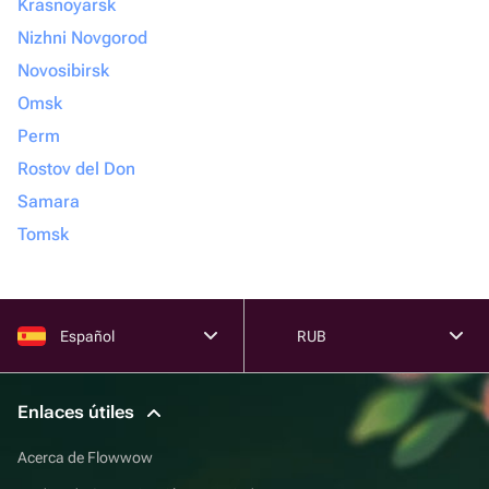
Krasnoyarsk
Nizhni Novgorod
Novosibirsk
Omsk
Perm
Rostov del Don
Samara
Tomsk
Español
RUB
Enlaces útiles
Acerca de Flowwow