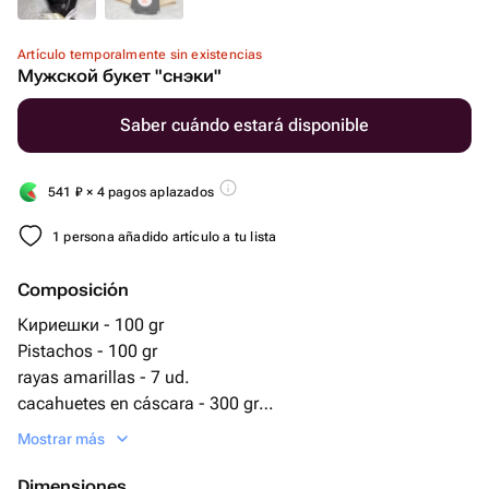
Artículo temporalmente sin existencias
Мужской букет "снэки"
Saber cuándo estará disponible
541
₽
× 4 pagos aplazados
1 persona añadido artículo a tu lista
Composición
Кириешки - 100 gr
Pistachos - 100 gr
rayas amarillas - 7 ud.
cacahuetes en cáscara - 300 gr
cacahuetes salados - 100 gr
Mostrar más
Dimensiones