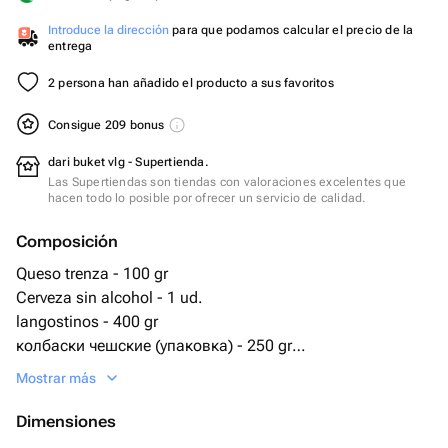
Introduce la dirección
para que podamos calcular el precio de la
entrega
2 persona han añadido el producto a sus favoritos
Consigue 209 bonus
dari buket vlg - Supertienda.
Las Supertiendas son tiendas con valoraciones excelentes que
hacen todo lo posible por ofrecer un servicio de calidad.
Composición
Queso trenza - 100 gr
Cerveza sin alcohol - 1 ud.
langostinos - 400 gr
колбаски чешские (упаковка) - 250 gr
колбасная нарезка - 100 gr
Mostrar más
salchichas cerveceros - 90 gr
колбаски пиколини - 100 gr
Dimensiones
queso balykovy - 100 gr