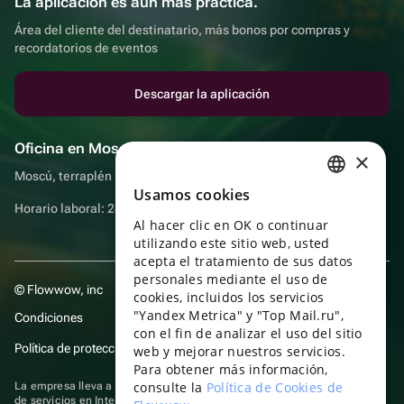
La aplicación es aún más práctica.
Área del cliente del destinatario, más bonos por compras y
recordatorios de eventos
Descargar la aplicación
Oficina en Moscú
×
Moscú, terraplén Sadovnicheskaya, 9, sala 2/3
Usamos cookies
RUSSIAN
Horario laboral: 24 horas
Al hacer clic en OK o continuar
ENGLISH
utilizando este sitio web, usted
UKRAINIAN
acepta el tratamiento de sus datos
personales mediante el uso de
© Flowwow, inc
PORTUGUESE
cookies, incluidos los servicios
"Yandex Metrica" y "Top Mail.ru",
Condiciones
SPANISH
con el fin de analizar el uso del sitio
Política de protección y privacidad de datos
web y mejorar nuestros servicios.
HUNGARIAN
Para obtener más información,
ITALIAN
consulte la
Política de Cookies de
La empresa lleva a cabo su actividad en el ámbito de las TI: prestación
de servicios en Internet para la publicación de ofertas (anuncios) de