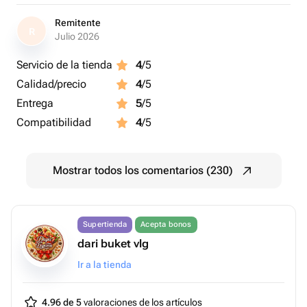
Remitente
R
Julio 2026
Servicio de la tienda
4
/5
Calidad/precio
4
/5
Entrega
5
/5
Compatibilidad
4
/5
Mostrar todos los comentarios (230)
Supertienda
Acepta bonos
dari buket vlg
Ir a la tienda
4.96 de 5
valoraciones de los artículos