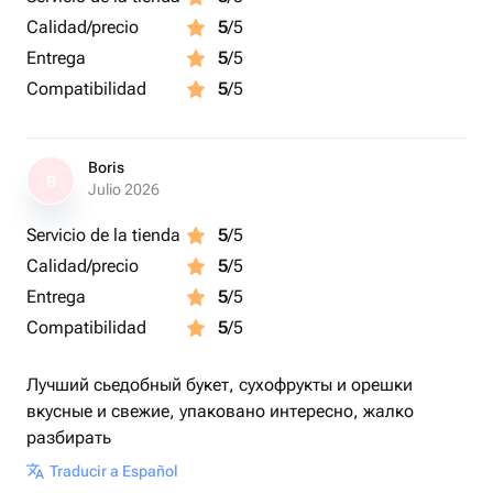
Calidad/precio
5
/5
Entrega
5
/5
Compatibilidad
5
/5
Boris
B
Julio 2026
Servicio de la tienda
5
/5
Calidad/precio
5
/5
Entrega
5
/5
Compatibilidad
5
/5
Лучший сьедобный букет, сухофрукты и орешки
вкусные и свежие, упаковано интересно, жалко
разбирать
Traducir a Español