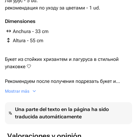
Лагурус - 5 ud.
рекомендация по уходу за цветами - 1 ud.
Dimensiones
Anchura - 33 cm
Altura - 55 cm
Букет из стойких хризантем и лагуруса в стильной
упаковке 🤍
Рекомендуем после получения подрезать букет и
поставить в холодную воду ☀️
Mostrar más
Бережно и вовремя доставим Ваш букетик 🌸
Una parte del texto en la página ha sido
traducida automáticamente
Наши букеты помогут порадовать ваших любимых мам
, бабушек, девушек , друзей и коллег . Они подходят
для любого повода : на день рождение, юбилей,
Valoraciones y opinión