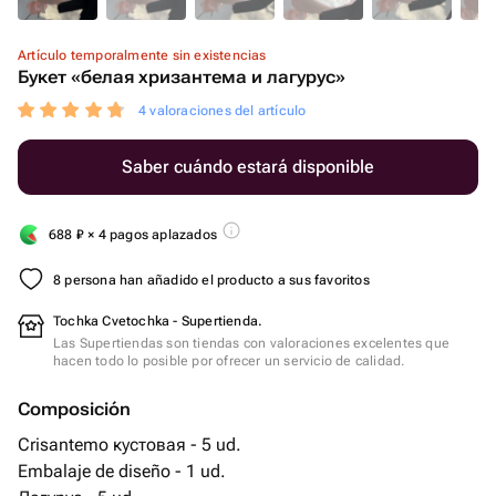
Artículo temporalmente sin existencias
Букет «белая хризантема и лагурус»
4 valoraciones del artículo
Saber cuándo estará disponible
688
₽
× 4 pagos aplazados
8 persona han añadido el producto a sus favoritos
Tochka Cvetochka - Supertienda.
Las Supertiendas son tiendas con valoraciones excelentes que
hacen todo lo posible por ofrecer un servicio de calidad.
Composición
Crisantemo кустовая - 5 ud.
Embalaje de diseño - 1 ud.