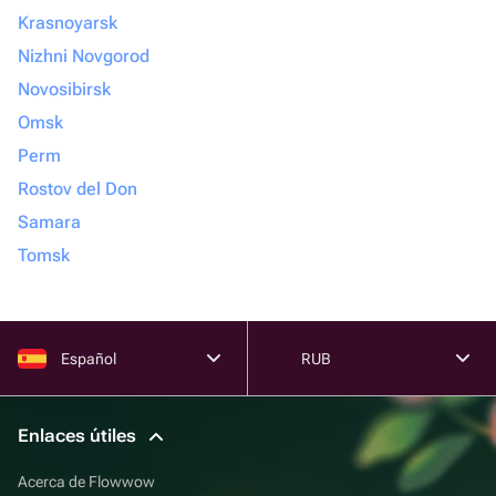
Krasnoyarsk
Nizhni Novgorod
Novosibirsk
Omsk
Perm
Rostov del Don
Samara
Tomsk
Español
RUB
Enlaces útiles
Acerca de Flowwow