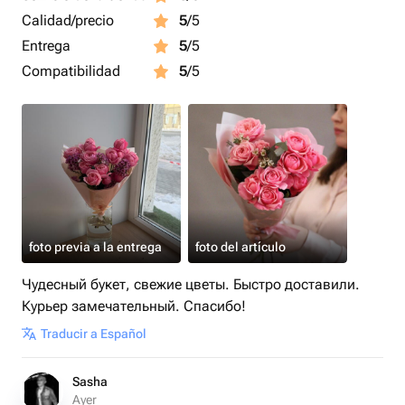
Calidad/precio
5
/5
Entrega
5
/5
Compatibilidad
5
/5
foto previa a la entrega
foto del artículo
Чудесный букет, свежие цветы. Быстро доставили.
Курьер замечательный. Спасибо!
Traducir a Español
Sasha
Ayer