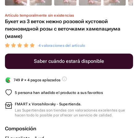
Artículo temporalmente sin existencias
Букет из 3 веток нежно розовой кустовой
пионовидной розы с веточками хамелациума
(маме)
4 valoraciones del artículo
Saber cuándo estará disponible
749
₽
× 4 pagos aplazados
5 persona han añadido el producto a sus favoritos
FMART x Voroshilovsky - Supertienda.
Las Supertiendas son tiendas con valoraciones excelentes que
hacen todo lo posible por ofrecer un servicio de calidad.
Composición