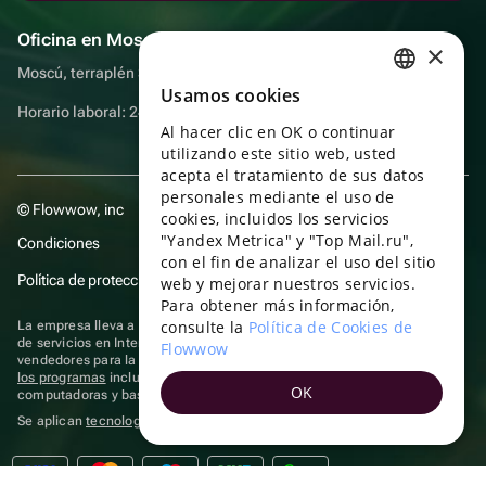
Oficina en Moscú
×
Moscú, terraplén Sadovnicheskaya, 9, sala 2/3
Usamos cookies
RUSSIAN
Horario laboral: 24 horas
Al hacer clic en OK o continuar
ENGLISH
utilizando este sitio web, usted
UKRAINIAN
acepta el tratamiento de sus datos
personales mediante el uso de
© Flowwow, inc
PORTUGUESE
cookies, incluidos los servicios
"Yandex Metrica" y "Top Mail.ru",
Condiciones
SPANISH
con el fin de analizar el uso del sitio
Política de protección y privacidad de datos
web y mejorar nuestros servicios.
HUNGARIAN
Para obtener más información,
ITALIAN
consulte la
Política de Cookies de
La empresa lleva a cabo su actividad en el ámbito de las TI: prestación
de servicios en Internet para la publicación de ofertas (anuncios) de
Flowwow
FRENCH
vendedores para la venta de artículos. Acceder a la
información sobre
los programas
incluidos en el registro de programas rusos para
OK
TURKISH
computadoras y bases de datos.
Se aplican
tecnologías de recomendación
GERMAN
POLISH