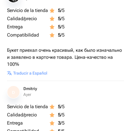
Servicio de la tienda
5
/5
Calidad/precio
5
/5
Entrega
5
/5
Compatibilidad
5
/5
Букет приехал очень красивый, как было изначально
и заявлено в карточке товара. Цена-качество на
100%
Traducir a Español
Dmitriy
D
Ayer
Servicio de la tienda
5
/5
Calidad/precio
5
/5
Entrega
3
/5